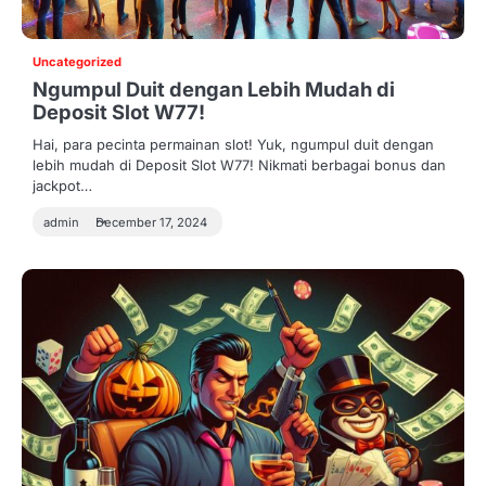
Uncategorized
Ngumpul Duit dengan Lebih Mudah di
Deposit Slot W77!
Hai, para pecinta permainan slot! Yuk, ngumpul duit dengan
lebih mudah di Deposit Slot W77! Nikmati berbagai bonus dan
jackpot…
admin
December 17, 2024