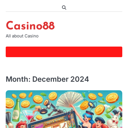
Skip
to
content
Casino88
All about Casino
Month:
December 2024