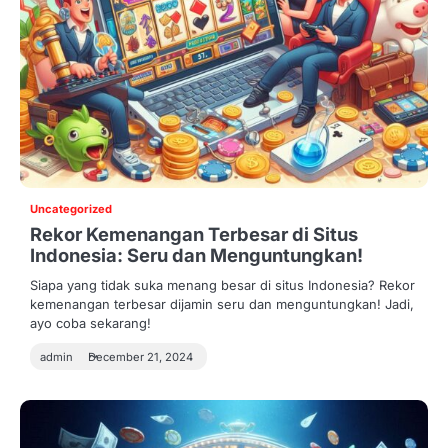
Uncategorized
Rekor Kemenangan Terbesar di Situs
Indonesia: Seru dan Menguntungkan!
Siapa yang tidak suka menang besar di situs Indonesia? Rekor
kemenangan terbesar dijamin seru dan menguntungkan! Jadi,
ayo coba sekarang!
admin
December 21, 2024