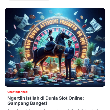
Uncategorized
Ngertiin Istilah di Dunia Slot Online:
Gampang Banget!