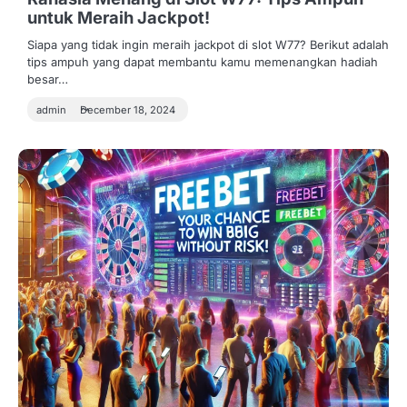
untuk Meraih Jackpot!
Siapa yang tidak ingin meraih jackpot di slot W77? Berikut adalah
tips ampuh yang dapat membantu kamu memenangkan hadiah
besar…
admin
December 18, 2024