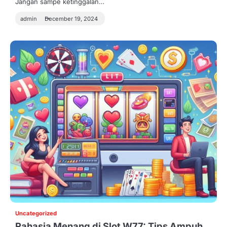
Jangan sampe ketinggalan…
admin
December 19, 2024
Uncategorized
Rahasia Menang di Slot W77: Tips Ampuh