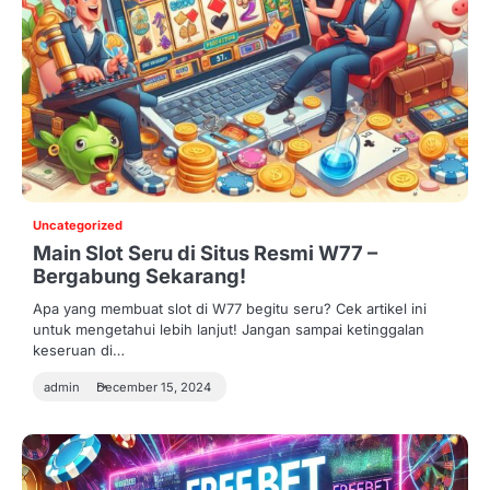
Uncategorized
Main Slot Seru di Situs Resmi W77 –
Bergabung Sekarang!
Apa yang membuat slot di W77 begitu seru? Cek artikel ini
untuk mengetahui lebih lanjut! Jangan sampai ketinggalan
keseruan di…
admin
December 15, 2024