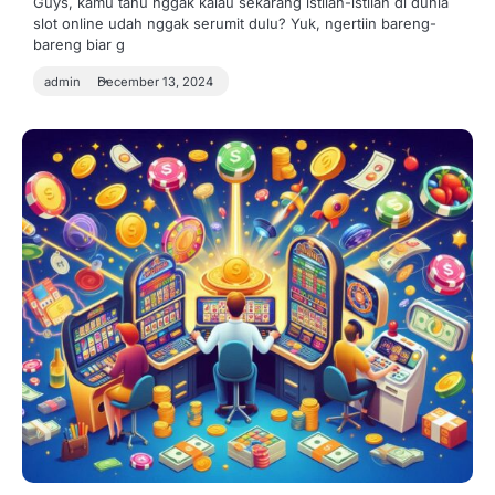
Guys, kamu tahu nggak kalau sekarang istilah-istilah di dunia
slot online udah nggak serumit dulu? Yuk, ngertiin bareng-
bareng biar g
admin
December 13, 2024