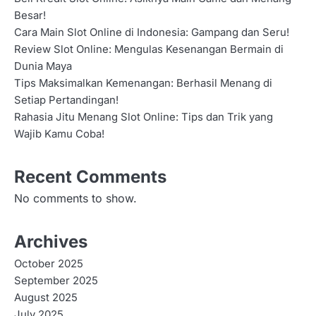
Besar!
Cara Main Slot Online di Indonesia: Gampang dan Seru!
Review Slot Online: Mengulas Kesenangan Bermain di
Dunia Maya
Tips Maksimalkan Kemenangan: Berhasil Menang di
Setiap Pertandingan!
Rahasia Jitu Menang Slot Online: Tips dan Trik yang
Wajib Kamu Coba!
Recent Comments
No comments to show.
Archives
October 2025
September 2025
August 2025
July 2025