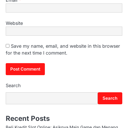
Email
*
Website
Save my name, email, and website in this browser
for the next time I comment.
Search
Search
Recent Posts
Beli Kredit Slot Online: Asiknya Main Game dan Menang