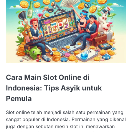
Cara Main Slot Online di
Indonesia: Tips Asyik untuk
Pemula
Slot online telah menjadi salah satu permainan yang
sangat populer di Indonesia. Permainan yang dikenal
juga dengan sebutan mesin slot ini menawarkan