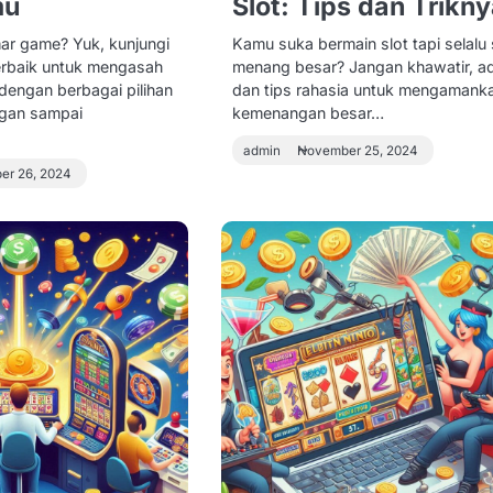
mu
Slot: Tips dan Trikny
r game? Yuk, kunjungi
Kamu suka bermain slot tapi selalu s
erbaik untuk mengasah
menang besar? Jangan khawatir, ad
dengan berbagai pilihan
dan tips rahasia untuk mengamank
ngan sampai
kemenangan besar…
admin
November 25, 2024
er 26, 2024