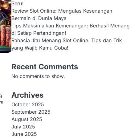
Seru!
Review Slot Online: Mengulas Kesenangan
Bermain di Dunia Maya
Tips Maksimalkan Kemenangan: Berhasil Menang
di Setiap Pertandingan!
Rahasia Jitu Menang Slot Online: Tips dan Trik
yang Wajib Kamu Coba!
Recent Comments
No comments to show.
Archives
g
ya!
October 2025
September 2025
August 2025
July 2025
June 2025