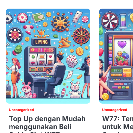
Uncategorized
Uncategorized
Top Up dengan Mudah
W77: Tem
menggunakan Beli
untuk Me