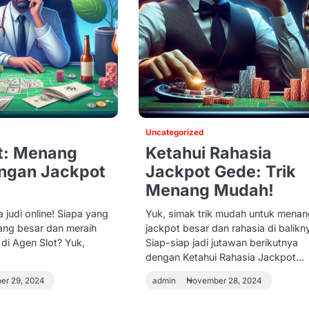
Uncategorized
t: Menang
Ketahui Rahasia
ngan Jackpot
Jackpot Gede: Trik
Menang Mudah!
a judi online! Siapa yang
Yuk, simak trik mudah untuk menan
nang besar dan meraih
jackpot besar dan rahasia di balikn
di Agen Slot? Yuk,
Siap-siap jadi jutawan berikutnya
dengan Ketahui Rahasia Jackpot…
er 29, 2024
admin
November 28, 2024