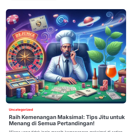
Uncategorized
Raih Kemenangan Maksimal: Tips Jitu untuk
Menang di Semua Pertandingan!