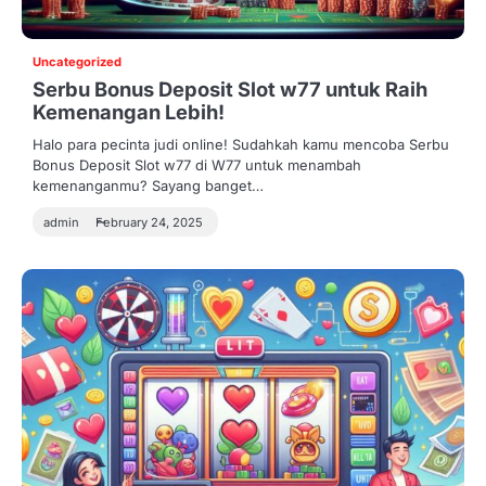
Uncategorized
Serbu Bonus Deposit Slot w77 untuk Raih
Kemenangan Lebih!
Halo para pecinta judi online! Sudahkah kamu mencoba Serbu
Bonus Deposit Slot w77 di W77 untuk menambah
kemenanganmu? Sayang banget…
admin
February 24, 2025