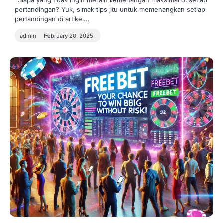
"Siapa yang tidak ingin meraih kemenangan maksimal di setiap
pertandingan? Yuk, simak tips jitu untuk memenangkan setiap
pertandingan di artikel…
admin
February 20, 2025