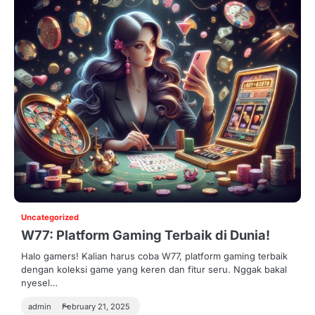
Uncategorized
W77: Platform Gaming Terbaik di Dunia!
Halo gamers! Kalian harus coba W77, platform gaming terbaik
dengan koleksi game yang keren dan fitur seru. Nggak bakal
nyesel…
admin
February 21, 2025