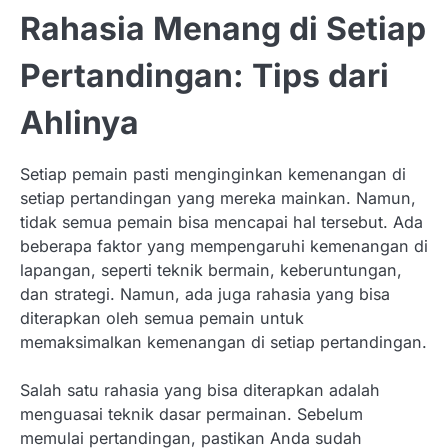
Rahasia Menang di Setiap
Pertandingan: Tips dari
Ahlinya
Setiap pemain pasti menginginkan kemenangan di
setiap pertandingan yang mereka mainkan. Namun,
tidak semua pemain bisa mencapai hal tersebut. Ada
beberapa faktor yang mempengaruhi kemenangan di
lapangan, seperti teknik bermain, keberuntungan,
dan strategi. Namun, ada juga rahasia yang bisa
diterapkan oleh semua pemain untuk
memaksimalkan kemenangan di setiap pertandingan.
Salah satu rahasia yang bisa diterapkan adalah
menguasai teknik dasar permainan. Sebelum
memulai pertandingan, pastikan Anda sudah