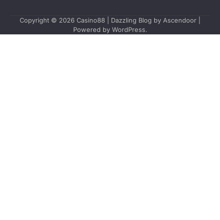
Copyright © 2026
Casino88
| Dazzling Blog by
Ascendoor
|
Powered by
WordPress
.