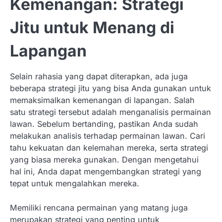
Kemenangan: Strategi
Jitu untuk Menang di
Lapangan
Selain rahasia yang dapat diterapkan, ada juga
beberapa strategi jitu yang bisa Anda gunakan untuk
memaksimalkan kemenangan di lapangan. Salah
satu strategi tersebut adalah menganalisis permainan
lawan. Sebelum bertanding, pastikan Anda sudah
melakukan analisis terhadap permainan lawan. Cari
tahu kekuatan dan kelemahan mereka, serta strategi
yang biasa mereka gunakan. Dengan mengetahui
hal ini, Anda dapat mengembangkan strategi yang
tepat untuk mengalahkan mereka.
Memiliki rencana permainan yang matang juga
merupakan strategi yang penting untuk