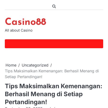
Skip
to
content
Casino88
All about Casino
Home
Uncategorized
Tips Maksimalkan Kemenangan: Berhasil Menang di
Setiap Pertandingan!
Tips Maksimalkan Kemenangan:
Berhasil Menang di Setiap
Pertandingan!