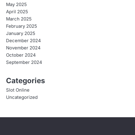
May 2025
April 2025
March 2025
February 2025
January 2025
December 2024
November 2024
October 2024
September 2024
Categories
Slot Online
Uncategorized