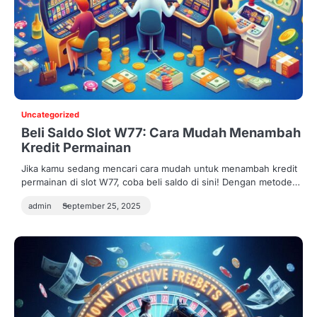
Uncategorized
Beli Saldo Slot W77: Cara Mudah Menambah
Kredit Permainan
Jika kamu sedang mencari cara mudah untuk menambah kredit
permainan di slot W77, coba beli saldo di sini! Dengan metode…
admin
September 25, 2025