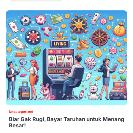
Uncategorized
Biar Gak Rugi, Bayar Taruhan untuk Menang
Besar!