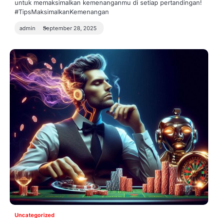
untuk memaksimalkan kemenanganmu di setiap pertandingan!
#TipsMaksimalkanKemenangan
admin
September 28, 2025
Uncategorized