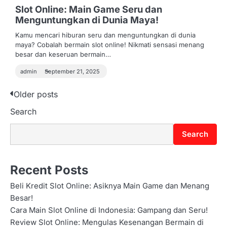
Slot Online: Main Game Seru dan
Menguntungkan di Dunia Maya!
Kamu mencari hiburan seru dan menguntungkan di dunia
maya? Cobalah bermain slot online! Nikmati sensasi menang
besar dan keseruan bermain…
admin
September 21, 2025
P
Older posts
Search
o
s
Search
t
s
Recent Posts
n
Beli Kredit Slot Online: Asiknya Main Game dan Menang
Besar!
a
Cara Main Slot Online di Indonesia: Gampang dan Seru!
v
Review Slot Online: Mengulas Kesenangan Bermain di