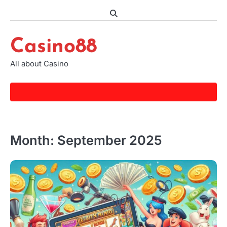
Skip
to
content
Casino88
All about Casino
Month:
September 2025