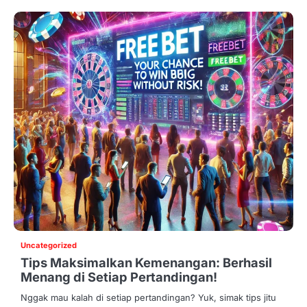
Uncategorized
Tips Maksimalkan Kemenangan: Berhasil
Menang di Setiap Pertandingan!
Nggak mau kalah di setiap pertandingan? Yuk, simak tips jitu