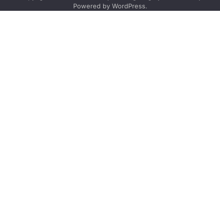
Powered by
WordPress
.