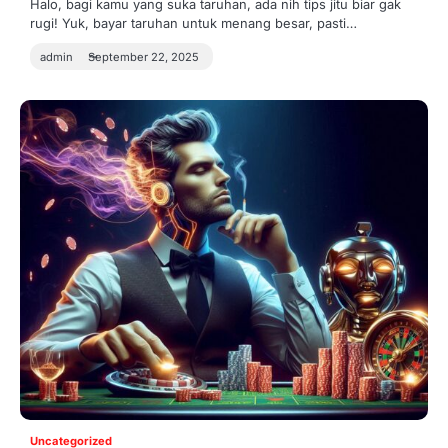
Halo, bagi kamu yang suka taruhan, ada nih tips jitu biar gak
rugi! Yuk, bayar taruhan untuk menang besar, pasti…
admin
September 22, 2025
Uncategorized