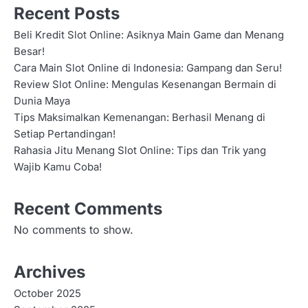
Recent Posts
Beli Kredit Slot Online: Asiknya Main Game dan Menang
Besar!
Cara Main Slot Online di Indonesia: Gampang dan Seru!
Review Slot Online: Mengulas Kesenangan Bermain di
Dunia Maya
Tips Maksimalkan Kemenangan: Berhasil Menang di
Setiap Pertandingan!
Rahasia Jitu Menang Slot Online: Tips dan Trik yang
Wajib Kamu Coba!
Recent Comments
No comments to show.
Archives
October 2025