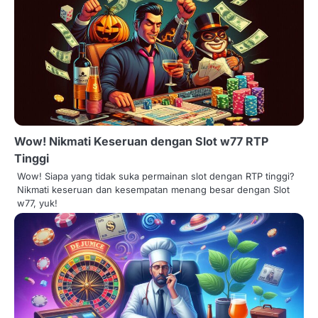
n
a
v
i
g
a
Wow! Nikmati Keseruan dengan Slot w77 RTP
t
Tinggi
i
Wow! Siapa yang tidak suka permainan slot dengan RTP tinggi?
Nikmati keseruan dan kesempatan menang besar dengan Slot
o
w77, yuk!
n