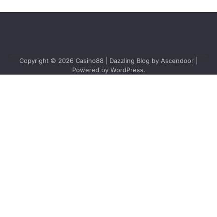
Copyright © 2026
Casino88
| Dazzling Blog by
Ascendoor
|
Powered by
WordPress
.