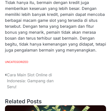
Tidak hanya itu, bermain dengan kredit juga
memberikan keseruan yang lebih besar. Dengan
memiliki lebih banyak kredit, pemain dapat mencoba
berbagai macam game slot yang tersedia di situs
tersebut. Dengan tema yang beragam dan fitur
bonus yang menarik, pemain tidak akan merasa
bosan dan terus terhibur saat bermain. Dengan
begitu, tidak hanya kemenangan yang didapat, tetapi
juga pengalaman bermain yang menyenangkan.
UNCATEGORIZED
P
Cara Main Slot Online di
Indonesia: Gampang dan
o
Seru!
s
Related Posts
t