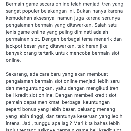
Bermain game secara online telah menjadi tren yang
sangat populer belakangan ini. Bukan hanya karena
kemudahan aksesnya, namun juga karena serunya
pengalaman bermain yang ditawarkan. Salah satu
jenis game online yang paling diminati adalah
permainan slot. Dengan berbagai tema menarik dan
jackpot besar yang ditawarkan, tak heran jika
banyak orang tertarik untuk mencoba bermain slot
online.
Sekarang, ada cara baru yang akan membuat
pengalaman bermain slot online menjadi lebih seru
dan menguntungkan, yaitu dengan mengikuti tren
beli kredit slot online. Dengan membeli kredit slot,
pemain dapat menikmati berbagai keuntungan
seperti bonus yang lebih besar, peluang menang
yang lebih tinggi, dan tentunya keseruan yang lebih
intens. Jadi, tunggu apa lagi? Mari kita bahas lebih
lanjut tentang asiknya bermain game beli kredit slot