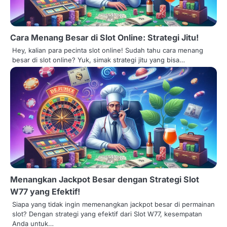
Cara Menang Besar di Slot Online: Strategi Jitu!
Hey, kalian para pecinta slot online! Sudah tahu cara menang
besar di slot online? Yuk, simak strategi jitu yang bisa…
Menangkan Jackpot Besar dengan Strategi Slot
W77 yang Efektif!
Siapa yang tidak ingin memenangkan jackpot besar di permainan
slot? Dengan strategi yang efektif dari Slot W77, kesempatan
Anda untuk…