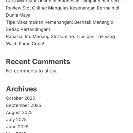
Cara Main Slot Online di Indonesia: Gampang dan Seru!
v
Review Slot Online: Mengulas Kesenangan Bermain di
Dunia Maya
i
Tips Maksimalkan Kemenangan: Berhasil Menang di
g
Setiap Pertandingan!
Rahasia Jitu Menang Slot Online: Tips dan Trik yang
a
Wajib Kamu Coba!
t
Recent Comments
i
No comments to show.
o
n
Archives
October 2025
September 2025
August 2025
July 2025
June 2025