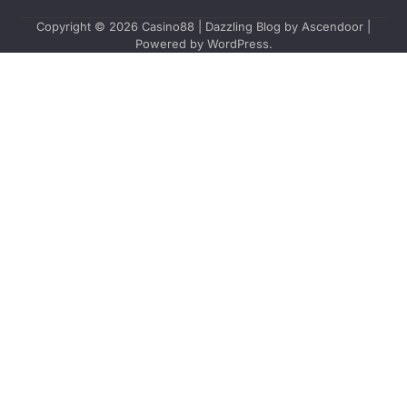
Copyright © 2026
Casino88
| Dazzling Blog by
Ascendoor
|
Powered by
WordPress
.