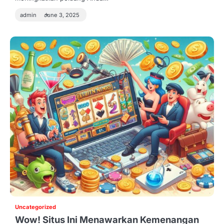
admin
June 3, 2025
Uncategorized
Wow! Situs Ini Menawarkan Kemenangan