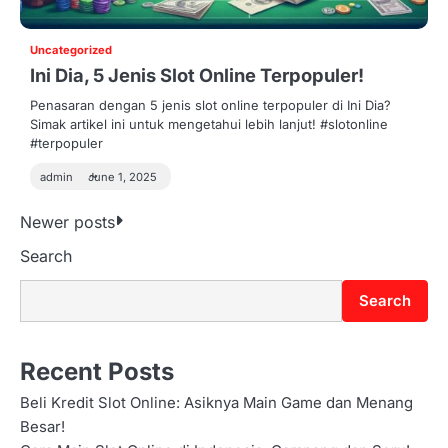
Uncategorized
Ini Dia, 5 Jenis Slot Online Terpopuler!
Penasaran dengan 5 jenis slot online terpopuler di Ini Dia?
Simak artikel ini untuk mengetahui lebih lanjut! #slotonline
#terpopuler
admin
June 1, 2025
P
Newer posts
Search
o
s
Search
t
s
Recent Posts
n
Beli Kredit Slot Online: Asiknya Main Game dan Menang
Besar!
a