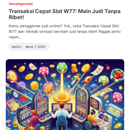
Uncategorized
Transaksi Cepat Slot W77: Main Judi Tanpa
Ribet!
Kamu penggemar judi online? Yuk, coba Transaksi Cepat Slot
W77 dan nikmati sensasi bermain judi tanpa ribet! Nggak perlu
repot…
admin
June 7, 2025