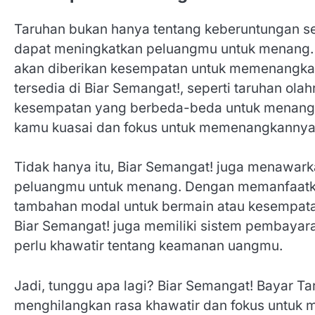
Taruhan bukan hanya tentang keberuntungan se
dapat meningkatkan peluangmu untuk menang. 
akan diberikan kesempatan untuk memenangkan 
tersedia di Biar Semangat!, seperti taruhan ola
kesempatan yang berbeda-beda untuk menang b
kamu kuasai dan fokus untuk memenangkannya
Tidak hanya itu, Biar Semangat! juga menawa
peluangmu untuk menang. Dengan memanfaatka
tambahan modal untuk bermain atau kesempata
Biar Semangat! juga memiliki sistem pembayar
perlu khawatir tentang keamanan uangmu.
Jadi, tunggu apa lagi? Biar Semangat! Bayar T
menghilangkan rasa khawatir dan fokus untuk