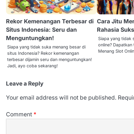
g
a
Rekor Kemenangan Terbesar di
Cara Jitu Me
t
Situs Indonesia: Seru dan
Rahasia Suks
Menguntungkan!
i
Siapa yang tidak 
online? Dapatkan t
Siapa yang tidak suka menang besar di
o
Menang Slot Onli
situs Indonesia? Rekor kemenangan
n
terbesar dijamin seru dan menguntungkan!
Jadi, ayo coba sekarang!
Leave a Reply
Your email address will not be published.
Requi
Comment
*