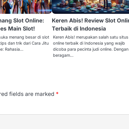
nang Slot Online:
Keren Abis! Review Slot Onli
es Main Slot!
Terbaik di Indonesia
suka menang besar di slot
Keren Abis! merupakan salah satu situs
ips dan trik dari Cara Jitu
online terbaik di Indonesia yang wajib
ne: Rahasia…
dicoba para pecinta judi online. Dengan
beragam…
red fields are marked
*