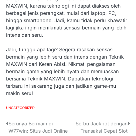
MAXWIN, karena teknologi ini dapat diakses oleh
berbagai jenis perangkat, mulai dari laptop, PC,
hingga smartphone. Jadi, kamu tidak perlu khawatir
lagi jika ingin menikmati sensasi bermain yang lebih
intens dan seru.
Jadi, tunggu apa lagi? Segera rasakan sensasi
bermain yang lebih seru dan intens dengan Teknik
MAXWIN dari Keren Abis!. Nikmati pengalaman
bermain game yang lebih nyata dan memuaskan
bersama Teknik MAXWIN. Dapatkan teknologi
terbaru ini sekarang juga dan jadikan game-mu
makin seru!
UNCATEGORIZED
P
Serunya Bermain di
Serbu Jackpot dengan
W77win: Situs Judi Online
Transaksi Cepat Slot
o