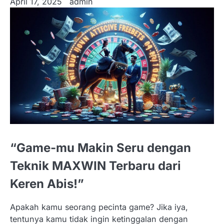
April 17, 2025
admin
“Game-mu Makin Seru dengan
Teknik MAXWIN Terbaru dari
Keren Abis!”
Apakah kamu seorang pecinta game? Jika iya,
tentunya kamu tidak ingin ketinggalan dengan