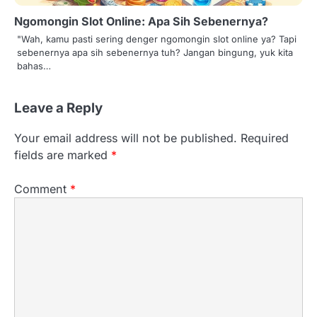
Ngomongin Slot Online: Apa Sih Sebenernya?
"Wah, kamu pasti sering denger ngomongin slot online ya? Tapi
sebenernya apa sih sebenernya tuh? Jangan bingung, yuk kita
bahas…
Leave a Reply
Your email address will not be published.
Required
fields are marked
*
Comment
*