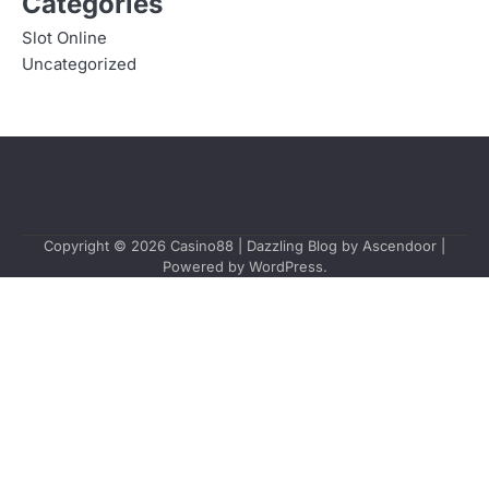
Categories
Slot Online
Uncategorized
Copyright © 2026
Casino88
| Dazzling Blog by
Ascendoor
|
Powered by
WordPress
.