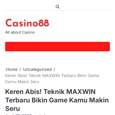
Skip
to
content
Casino88
All about Casino
Home
Uncategorized
Keren Abis! Teknik MAXWIN Terbaru Bikin Game
Kamu Makin Seru
Keren Abis! Teknik MAXWIN
Terbaru Bikin Game Kamu Makin
Seru