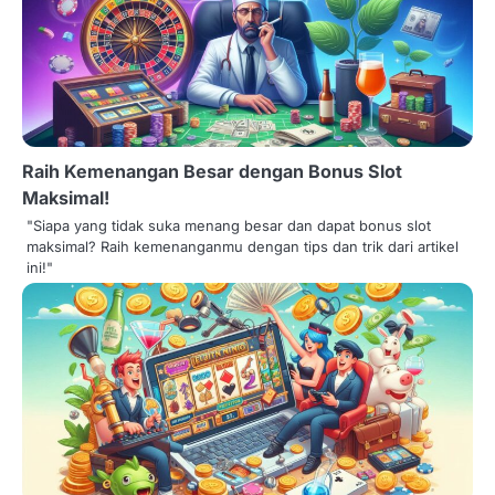
Raih Kemenangan Besar dengan Bonus Slot
Maksimal!
"Siapa yang tidak suka menang besar dan dapat bonus slot
maksimal? Raih kemenanganmu dengan tips dan trik dari artikel
ini!"