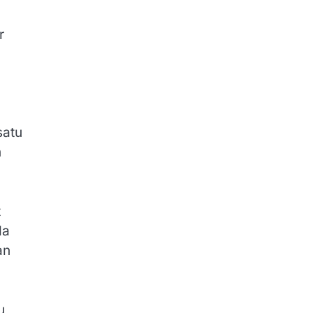
r
satu
n
t
da
an
u