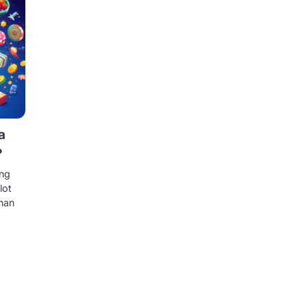
a
?
ang
lot
inan