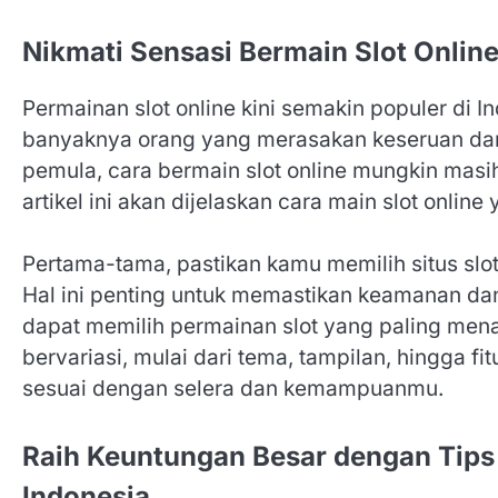
Nikmati Sensasi Bermain Slot Onlin
Permainan slot online kini semakin populer di 
banyaknya orang yang merasakan keseruan dan 
pemula, cara bermain slot online mungkin mas
artikel ini akan dijelaskan cara main slot onli
Pertama-tama, pastikan kamu memilih situs slot 
Hal ini penting untuk memastikan keamanan dan
dapat memilih permainan slot yang paling mena
bervariasi, mulai dari tema, tampilan, hingga f
sesuai dengan selera dan kemampuanmu.
Raih Keuntungan Besar dengan Tips 
Indonesia