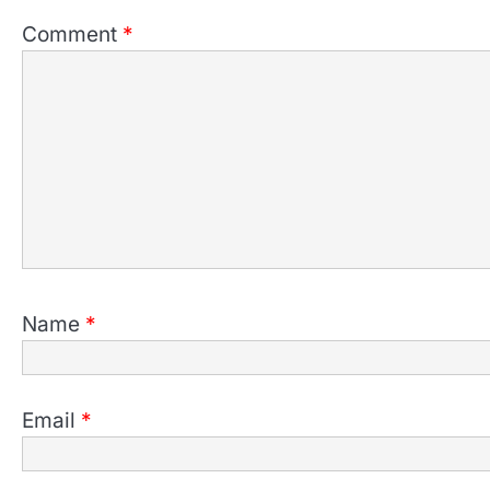
Comment
*
Name
*
Email
*