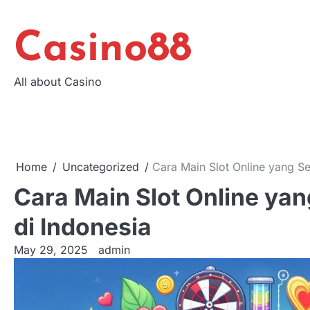
Skip
to
Casino88
content
All about Casino
Home
Uncategorized
Cara Main Slot Online yang S
Cara Main Slot Online y
di Indonesia
May 29, 2025
admin