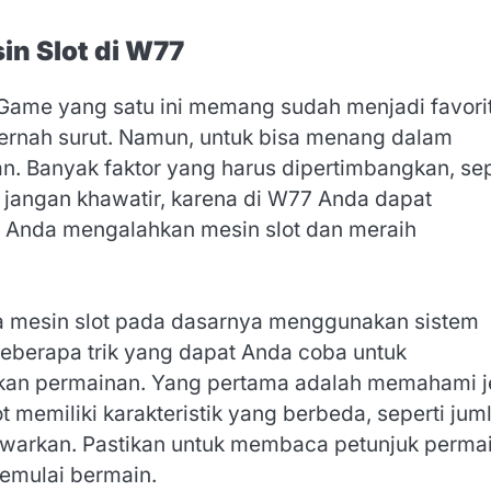
in Slot di W77
 Game yang satu ini memang sudah menjadi favori
ernah surut. Namun, untuk bisa menang dalam
. Banyak faktor yang harus dipertimbangkan, sep
 jangan khawatir, karena di W77 Anda dapat
 Anda mengalahkan mesin slot dan meraih
 mesin slot pada dasarnya menggunakan sistem
beberapa trik yang dapat Anda coba untuk
an permainan. Yang pertama adalah memahami j
 memiliki karakteristik yang berbeda, seperti jum
awarkan. Pastikan untuk membaca petunjuk perma
emulai bermain.