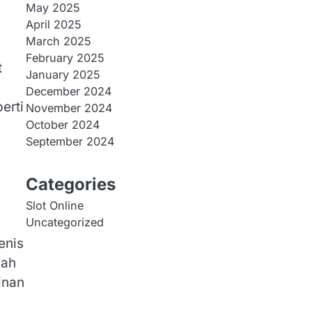
May 2025
April 2025
March 2025
February 2025
t
January 2025
December 2024
erti
November 2024
October 2024
September 2024
Categories
Slot Online
Uncategorized
enis
lah
inan