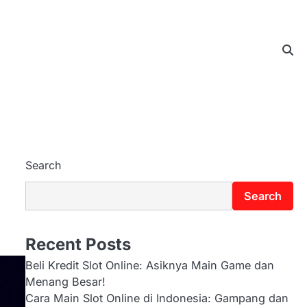
Search
Search
Recent Posts
Beli Kredit Slot Online: Asiknya Main Game dan
Menang Besar!
Cara Main Slot Online di Indonesia: Gampang dan