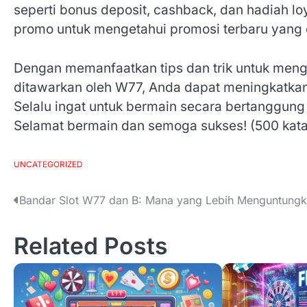
seperti bonus deposit, cashback, dan hadiah lo
promo untuk mengetahui promosi terbaru yang 
Dengan memanfaatkan tips dan trik untuk meng
ditawarkan oleh W77, Anda dapat meningkatka
Selalu ingat untuk bermain secara bertanggung
Selamat bermain dan semoga sukses! (500 kata
UNCATEGORIZED
P
Bandar Slot W77 dan B: Mana yang Lebih Menguntung
o
Related Posts
s
t
n