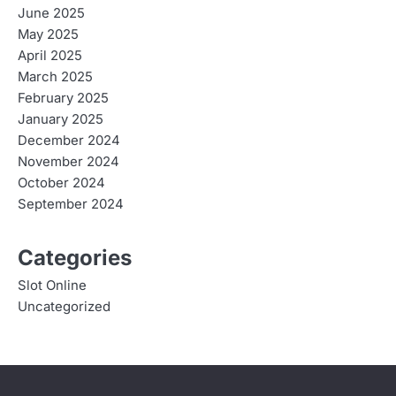
June 2025
May 2025
April 2025
March 2025
February 2025
January 2025
December 2024
November 2024
October 2024
September 2024
Categories
Slot Online
Uncategorized