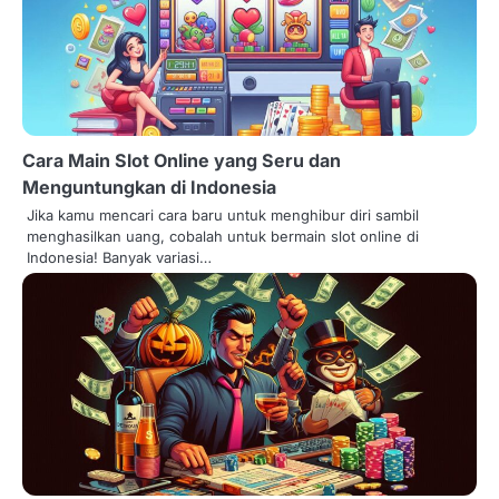
v
i
g
a
Cara Main Slot Online yang Seru dan
t
Menguntungkan di Indonesia
i
Jika kamu mencari cara baru untuk menghibur diri sambil
menghasilkan uang, cobalah untuk bermain slot online di
o
Indonesia! Banyak variasi…
n