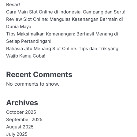
Besar!
Cara Main Slot Online di Indonesia: Gampang dan Seru!
Review Slot Online: Mengulas Kesenangan Bermain di
Dunia Maya
Tips Maksimalkan Kemenangan: Berhasil Menang di
Setiap Pertandingan!
Rahasia Jitu Menang Slot Online: Tips dan Trik yang
Wajib Kamu Coba!
Recent Comments
No comments to show.
Archives
October 2025
September 2025
August 2025
July 2025