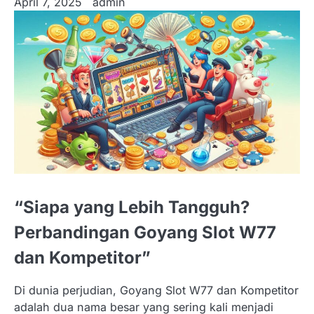
April 7, 2025
admin
“Siapa yang Lebih Tangguh?
Perbandingan Goyang Slot W77
dan Kompetitor”
Di dunia perjudian, Goyang Slot W77 dan Kompetitor
adalah dua nama besar yang sering kali menjadi