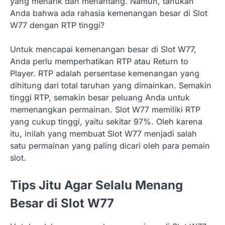
yang menarik dan menantang. Namun, tahukah
Anda bahwa ada rahasia kemenangan besar di Slot
W77 dengan RTP tinggi?
Untuk mencapai kemenangan besar di Slot W77,
Anda perlu memperhatikan RTP atau Return to
Player. RTP adalah persentase kemenangan yang
dihitung dari total taruhan yang dimainkan. Semakin
tinggi RTP, semakin besar peluang Anda untuk
memenangkan permainan. Slot W77 memiliki RTP
yang cukup tinggi, yaitu sekitar 97%. Oleh karena
itu, inilah yang membuat Slot W77 menjadi salah
satu permainan yang paling dicari oleh para pemain
slot.
Tips Jitu Agar Selalu Menang
Besar di Slot W77