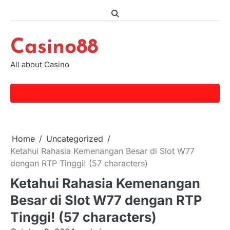
Skip
to
content
Casino88
All about Casino
Home
Uncategorized
Ketahui Rahasia Kemenangan Besar di Slot W77
dengan RTP Tinggi! (57 characters)
Ketahui Rahasia Kemenangan
Besar di Slot W77 dengan RTP
Tinggi! (57 characters)