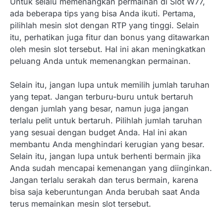
Untuk selalu memenangkan permainan di Slot W77,
ada beberapa tips yang bisa Anda ikuti. Pertama,
pilihlah mesin slot dengan RTP yang tinggi. Selain
itu, perhatikan juga fitur dan bonus yang ditawarkan
oleh mesin slot tersebut. Hal ini akan meningkatkan
peluang Anda untuk memenangkan permainan.
Selain itu, jangan lupa untuk memilih jumlah taruhan
yang tepat. Jangan terburu-buru untuk bertaruh
dengan jumlah yang besar, namun juga jangan
terlalu pelit untuk bertaruh. Pilihlah jumlah taruhan
yang sesuai dengan budget Anda. Hal ini akan
membantu Anda menghindari kerugian yang besar.
Selain itu, jangan lupa untuk berhenti bermain jika
Anda sudah mencapai kemenangan yang diinginkan.
Jangan terlalu serakah dan terus bermain, karena
bisa saja keberuntungan Anda berubah saat Anda
terus memainkan mesin slot tersebut.