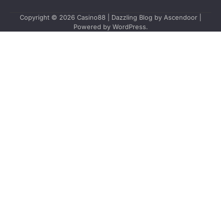
Copyright © 2026
Casino88
| Dazzling Blog by
Ascendoor
|
Powered by
WordPress
.