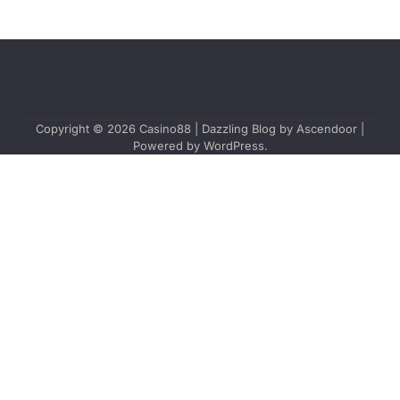
Copyright © 2026
Casino88
| Dazzling Blog by
Ascendoor
|
Powered by
WordPress
.