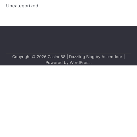
Uncategorized
Copyright © 2026
Casino88
| Dazzling Blog by
Ascendoor
|
Powered by
WordPress
.