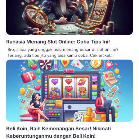
Rahasia Menang Slot Online: Coba Tips Ini!
Bro, siapa yang enggak mau menang besar di slot online?
Tenang, ada tips jitu yang bisa kamu coba. Cek artikel…
Beli Koin, Raih Kemenangan Besar! Nikmati
Keberuntunganmu dengan Beli Koin!