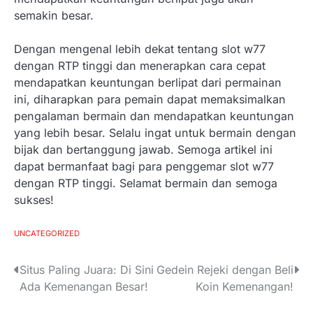
semakin besar.
Dengan mengenal lebih dekat tentang slot w77
dengan RTP tinggi dan menerapkan cara cepat
mendapatkan keuntungan berlipat dari permainan
ini, diharapkan para pemain dapat memaksimalkan
pengalaman bermain dan mendapatkan keuntungan
yang lebih besar. Selalu ingat untuk bermain dengan
bijak dan bertanggung jawab. Semoga artikel ini
dapat bermanfaat bagi para penggemar slot w77
dengan RTP tinggi. Selamat bermain dan semoga
sukses!
UNCATEGORIZED
P
Situs Paling Juara: Di Sini
Gedein Rejeki dengan Beli
Ada Kemenangan Besar!
Koin Kemenangan!
o