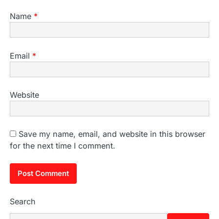
Name
*
Email
*
Website
Save my name, email, and website in this browser
for the next time I comment.
Search