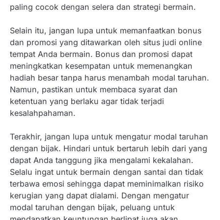
paling cocok dengan selera dan strategi bermain.
Selain itu, jangan lupa untuk memanfaatkan bonus
dan promosi yang ditawarkan oleh situs judi online
tempat Anda bermain. Bonus dan promosi dapat
meningkatkan kesempatan untuk memenangkan
hadiah besar tanpa harus menambah modal taruhan.
Namun, pastikan untuk membaca syarat dan
ketentuan yang berlaku agar tidak terjadi
kesalahpahaman.
Terakhir, jangan lupa untuk mengatur modal taruhan
dengan bijak. Hindari untuk bertaruh lebih dari yang
dapat Anda tanggung jika mengalami kekalahan.
Selalu ingat untuk bermain dengan santai dan tidak
terbawa emosi sehingga dapat meminimalkan risiko
kerugian yang dapat dialami. Dengan mengatur
modal taruhan dengan bijak, peluang untuk
mendapatkan keuntungan berlipat juga akan