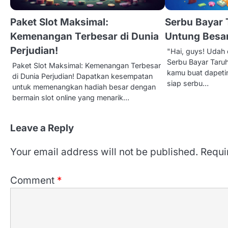
a
Paket Slot Maksimal:
Serbu Bayar 
t
Kemenangan Terbesar di Dunia
Untung Besar
Perjudian!
i
"Hai, guys! Udah
Serbu Bayar Taruh
Paket Slot Maksimal: Kemenangan Terbesar
o
kamu buat dapetin
di Dunia Perjudian! Dapatkan kesempatan
siap serbu…
n
untuk memenangkan hadiah besar dengan
bermain slot online yang menarik…
Leave a Reply
Your email address will not be published.
Requi
Comment
*