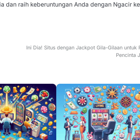
esia dan raih keberuntungan Anda dengan Ngacir ke
Ini Dia! Situs dengan Jackpot Gila-Gilaan untuk 
Pencinta J