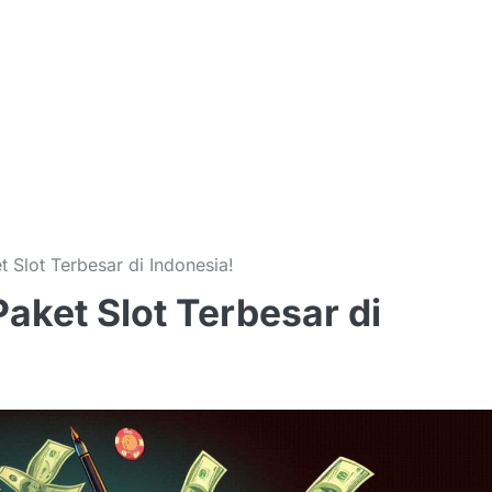
t Slot Terbesar di Indonesia!
Paket Slot Terbesar di