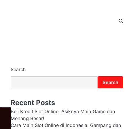
Search
Search
Recent Posts
Beli Kredit Slot Online: Asiknya Main Game dan
Menang Besar!
Cara Main Slot Online di Indonesia: Gampang dan