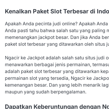
Kenalkan Paket Slot Terbesar di Ind
Apakah Anda pecinta judi online? Apakah Anda s
Anda pasti tahu bahwa salah satu yang paling m
memenangkan jackpot besar. Dan jika Anda ber
paket slot terbesar yang ditawarkan oleh situs j
Ngacir ke Jackpot adalah salah satu situs judi 
menawarkan berbagai jenis permainan, termas
adalah paket slot terbesar yang ditawarkan ke
permainan slot yang tersedia, Ngacir ke Jack
kemenangan besar. Dan yang lebih menarik lagi,
maupun yang sudah berpengalaman.
Dapatkan Keberuntungan dengan Nga