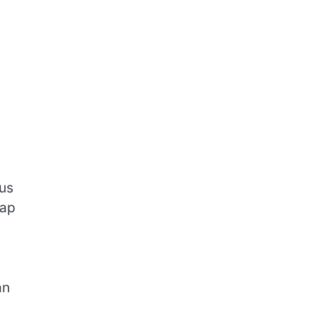
tus
iap
an