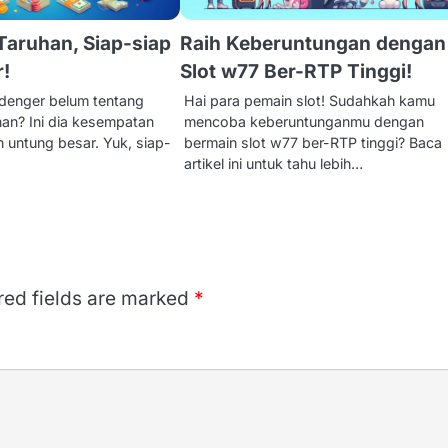
Taruhan, Siap-siap
Raih Keberuntungan dengan
!
Slot w77 Ber-RTP Tinggi!
 denger belum tentang
Hai para pemain slot! Sudahkah kamu
an? Ini dia kesempatan
mencoba keberuntunganmu dengan
 untung besar. Yuk, siap-
bermain slot w77 ber-RTP tinggi? Baca
artikel ini untuk tahu lebih…
red fields are marked
*