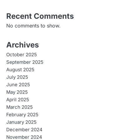
Recent Comments
No comments to show.
Archives
October 2025
September 2025
August 2025
July 2025
June 2025
May 2025
April 2025
March 2025
February 2025
January 2025
December 2024
November 2024