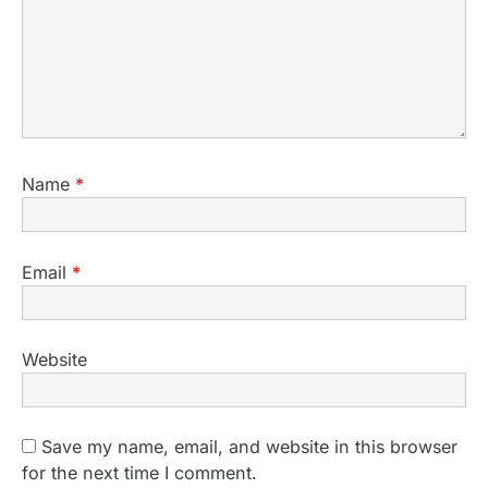
Name
*
Email
*
Website
Save my name, email, and website in this browser
for the next time I comment.