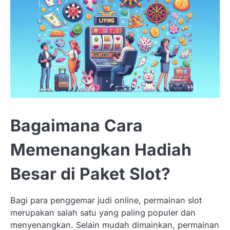
Bagaimana Cara
Memenangkan Hadiah
Besar di Paket Slot?
Bagi para penggemar judi online, permainan slot
merupakan salah satu yang paling populer dan
menyenangkan. Selain mudah dimainkan, permainan