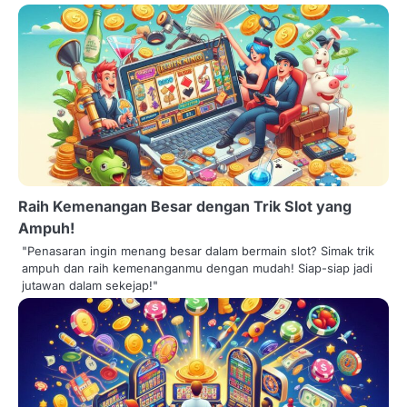
n
Raih Kemenangan Besar dengan Trik Slot yang
Ampuh!
"Penasaran ingin menang besar dalam bermain slot? Simak trik
ampuh dan raih kemenanganmu dengan mudah! Siap-siap jadi
jutawan dalam sekejap!"