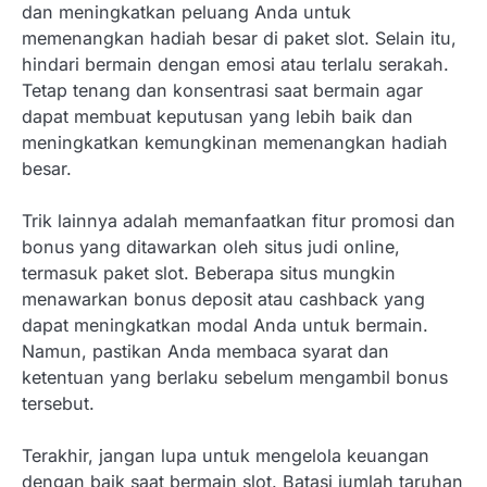
dan meningkatkan peluang Anda untuk
memenangkan hadiah besar di paket slot. Selain itu,
hindari bermain dengan emosi atau terlalu serakah.
Tetap tenang dan konsentrasi saat bermain agar
dapat membuat keputusan yang lebih baik dan
meningkatkan kemungkinan memenangkan hadiah
besar.
Trik lainnya adalah memanfaatkan fitur promosi dan
bonus yang ditawarkan oleh situs judi online,
termasuk paket slot. Beberapa situs mungkin
menawarkan bonus deposit atau cashback yang
dapat meningkatkan modal Anda untuk bermain.
Namun, pastikan Anda membaca syarat dan
ketentuan yang berlaku sebelum mengambil bonus
tersebut.
Terakhir, jangan lupa untuk mengelola keuangan
dengan baik saat bermain slot. Batasi jumlah taruhan