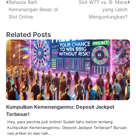
P
Rahasia Raih
Slot W77 vs. B: Mana
Kemenangan Besar di
yang Lebih
o
Slot Online
Menguntungkan?
s
Related Posts
t
n
a
v
i
g
a
Kumpulkan Kemenanganmu: Deposit Jackpot
t
Terbesar!
i
Hey, para pecinta judi online! Sudah tahu belum tentang
Kumpulkan Kemenanganmu: Deposit Jackpot Terbesar? Buruan
o
cek artikel ini dan raih…