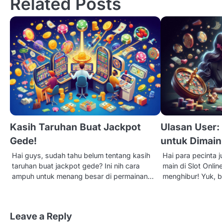
Related Posts
s
t
n
a
v
i
g
Kasih Taruhan Buat Jackpot
Ulasan User: 
a
Gede!
untuk Dimain
t
Hai guys, sudah tahu belum tentang kasih
Hai para pecinta 
taruhan buat jackpot gede? Ini nih cara
main di Slot Onlin
i
ampuh untuk menang besar di permainan…
menghibur! Yuk, 
o
n
Leave a Reply