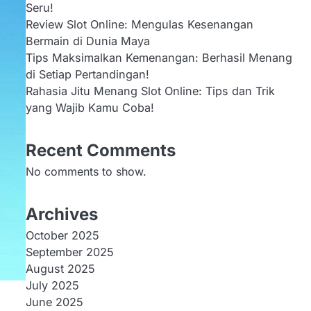
Seru!
Review Slot Online: Mengulas Kesenangan
Bermain di Dunia Maya
Tips Maksimalkan Kemenangan: Berhasil Menang
di Setiap Pertandingan!
Rahasia Jitu Menang Slot Online: Tips dan Trik
yang Wajib Kamu Coba!
Recent Comments
No comments to show.
Archives
October 2025
September 2025
August 2025
July 2025
June 2025