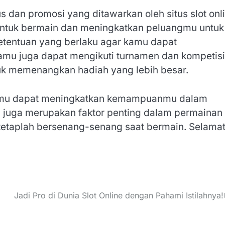
 dan promosi yang ditawarkan oleh situs slot onli
ntuk bermain dan meningkatkan peluangmu untuk
etentuan yang berlaku agar kamu dapat
kamu juga dapat mengikuti turnamen dan kompetisi
ntuk memenangkan hadiah yang lebih besar.
 kamu dapat meningkatkan kemampuanmu dalam
n juga merupakan faktor penting dalam permainan i
n tetaplah bersenang-senang saat bermain. Selama
Jadi Pro di Dunia Slot Online dengan Pahami Istilahnya!