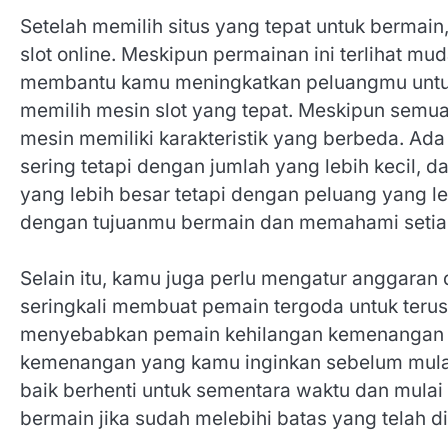
Setelah memilih situs yang tepat untuk berma
slot online. Meskipun permainan ini terlihat mu
membantu kamu meningkatkan peluangmu untuk 
memilih mesin slot yang tepat. Meskipun semua 
mesin memiliki karakteristik yang berbeda. A
sering tetapi dengan jumlah yang lebih kecil
yang lebih besar tetapi dengan peluang yang le
dengan tujuanmu bermain dan memahami setiap 
Selain itu, kamu juga perlu mengatur anggaran 
seringkali membuat pemain tergoda untuk terus 
menyebabkan pemain kehilangan kemenangan m
kemenangan yang kamu inginkan sebelum mulai 
baik berhenti untuk sementara waktu dan mulai l
bermain jika sudah melebihi batas yang telah d