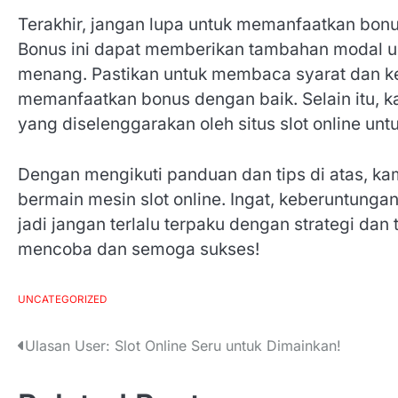
Terakhir, jangan lupa untuk memanfaatkan bonus
Bonus ini dapat memberikan tambahan modal u
menang. Pastikan untuk membaca syarat dan k
memanfaatkan bonus dengan baik. Selain itu, 
yang diselenggarakan oleh situs slot online u
Dengan mengikuti panduan dan tips di atas,
bermain mesin slot online. Ingat, keberuntunga
jadi jangan terlalu terpaku dengan strategi da
mencoba dan semoga sukses!
UNCATEGORIZED
P
Ulasan User: Slot Online Seru untuk Dimainkan!
o