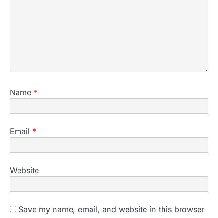
Name
*
Email
*
Website
Save my name, email, and website in this browser