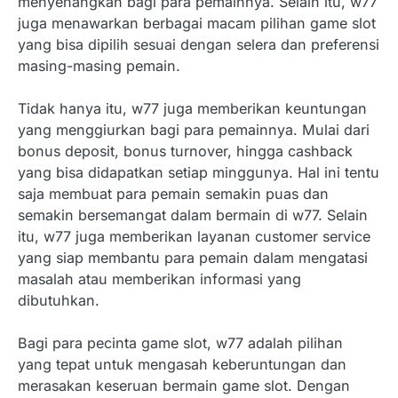
menyenangkan bagi para pemainnya. Selain itu, w77
juga menawarkan berbagai macam pilihan game slot
yang bisa dipilih sesuai dengan selera dan preferensi
masing-masing pemain.
Tidak hanya itu, w77 juga memberikan keuntungan
yang menggiurkan bagi para pemainnya. Mulai dari
bonus deposit, bonus turnover, hingga cashback
yang bisa didapatkan setiap minggunya. Hal ini tentu
saja membuat para pemain semakin puas dan
semakin bersemangat dalam bermain di w77. Selain
itu, w77 juga memberikan layanan customer service
yang siap membantu para pemain dalam mengatasi
masalah atau memberikan informasi yang
dibutuhkan.
Bagi para pecinta game slot, w77 adalah pilihan
yang tepat untuk mengasah keberuntungan dan
merasakan keseruan bermain game slot. Dengan