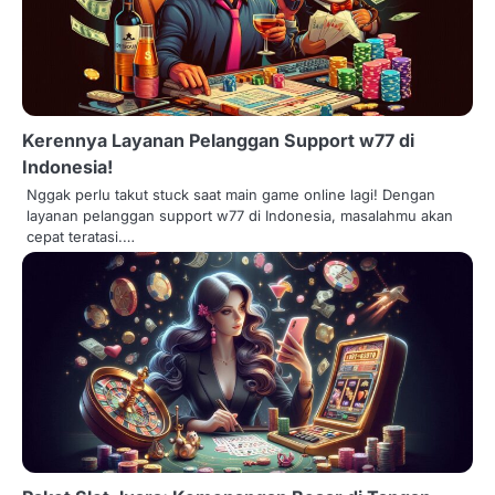
v
i
g
a
Kerennya Layanan Pelanggan Support w77 di
t
Indonesia!
i
Nggak perlu takut stuck saat main game online lagi! Dengan
layanan pelanggan support w77 di Indonesia, masalahmu akan
o
cepat teratasi.…
n