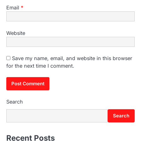
Email
*
Website
Save my name, email, and website in this browser
for the next time I comment.
Search
Search
Recent Posts