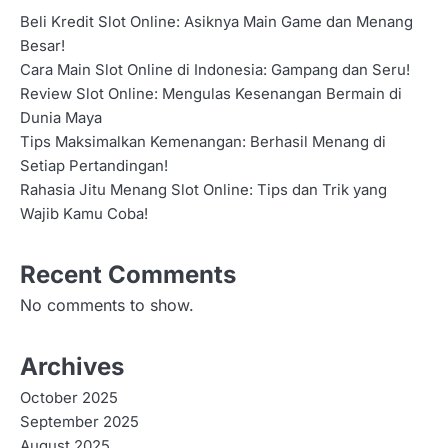
Beli Kredit Slot Online: Asiknya Main Game dan Menang
Besar!
Cara Main Slot Online di Indonesia: Gampang dan Seru!
Review Slot Online: Mengulas Kesenangan Bermain di
Dunia Maya
Tips Maksimalkan Kemenangan: Berhasil Menang di
Setiap Pertandingan!
Rahasia Jitu Menang Slot Online: Tips dan Trik yang
Wajib Kamu Coba!
Recent Comments
No comments to show.
Archives
October 2025
September 2025
August 2025