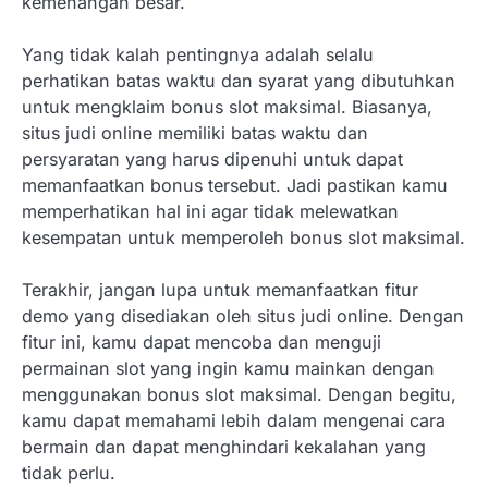
kemenangan besar.
Yang tidak kalah pentingnya adalah selalu
perhatikan batas waktu dan syarat yang dibutuhkan
untuk mengklaim bonus slot maksimal. Biasanya,
situs judi online memiliki batas waktu dan
persyaratan yang harus dipenuhi untuk dapat
memanfaatkan bonus tersebut. Jadi pastikan kamu
memperhatikan hal ini agar tidak melewatkan
kesempatan untuk memperoleh bonus slot maksimal.
Terakhir, jangan lupa untuk memanfaatkan fitur
demo yang disediakan oleh situs judi online. Dengan
fitur ini, kamu dapat mencoba dan menguji
permainan slot yang ingin kamu mainkan dengan
menggunakan bonus slot maksimal. Dengan begitu,
kamu dapat memahami lebih dalam mengenai cara
bermain dan dapat menghindari kekalahan yang
tidak perlu.