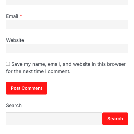
Email
*
Website
Save my name, email, and website in this browser
for the next time I comment.
Search
Search