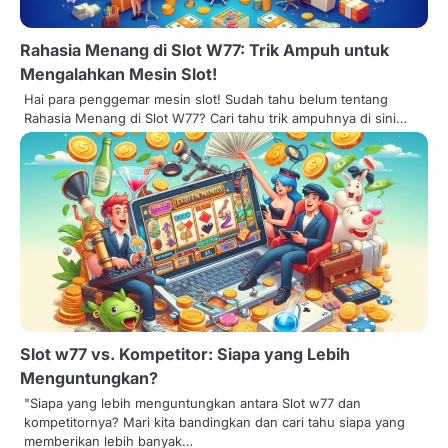
Rahasia Menang di Slot W77: Trik Ampuh untuk
Mengalahkan Mesin Slot!
Hai para penggemar mesin slot! Sudah tahu belum tentang
Rahasia Menang di Slot W77? Cari tahu trik ampuhnya di sini…
Slot w77 vs. Kompetitor: Siapa yang Lebih
Menguntungkan?
"Siapa yang lebih menguntungkan antara Slot w77 dan
kompetitornya? Mari kita bandingkan dan cari tahu siapa yang
memberikan lebih banyak…