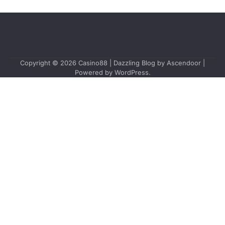
Copyright © 2026
Casino88
| Dazzling Blog by
Ascendoor
|
Powered by
WordPress
.