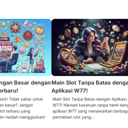
ngan Besar dengan
Main Slot Tanpa Batas deng
erbaru!
Aplikasi W77!
slot! Tidak sabar untuk
Main Slot Tanpa Batas dengan Aplikasi
an besar? Jangan
W77! Nikmati keseruan tanpa henti de
lot terbaru yang
aplikasi W77 yang menawarkan berbag
ah-hadiah menggiurkan!
permainan slot yang…