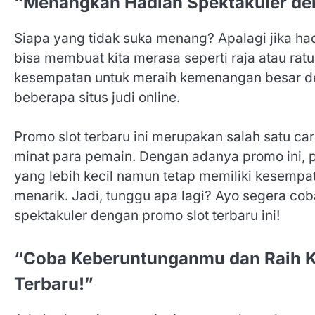
“Menangkan Hadiah Spektakuler den
Siapa yang tidak suka menang? Apalagi jika ha
bisa membuat kita merasa seperti raja atau ratu
kesempatan untuk meraih kemenangan besar de
beberapa situs judi online.
Promo slot terbaru ini merupakan salah satu car
minat para pemain. Dengan adanya promo ini, 
yang lebih kecil namun tetap memiliki kesem
menarik. Jadi, tunggu apa lagi? Ayo segera 
spektakuler dengan promo slot terbaru ini!
“Coba Keberuntunganmu dan Raih 
Terbaru!”