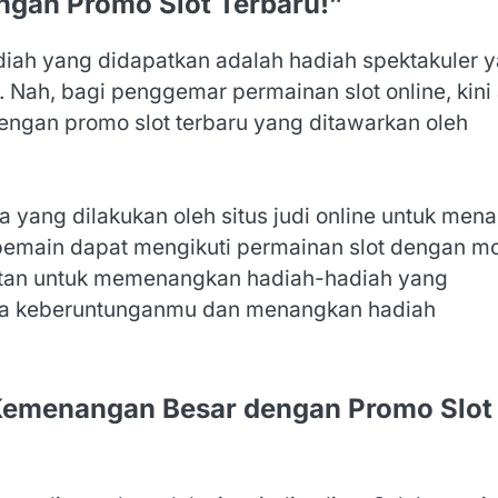
gan Promo Slot Terbaru!”
diah yang didapatkan adalah hadiah spektakuler 
. Nah, bagi penggemar permainan slot online, kini
ngan promo slot terbaru yang ditawarkan oleh
a yang dilakukan oleh situs judi online untuk mena
pemain dapat mengikuti permainan slot dengan m
patan untuk memenangkan hadiah-hadiah yang
coba keberuntunganmu dan menangkan hadiah
Kemenangan Besar dengan Promo Slot