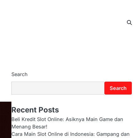
Search
Search
Recent Posts
Beli Kredit Slot Online: Asiknya Main Game dan
Menang Besar!
Cara Main Slot Online di Indonesia: Gampang dan