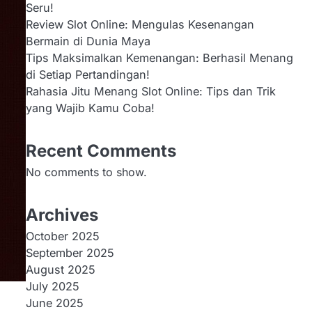
Seru!
Review Slot Online: Mengulas Kesenangan
Bermain di Dunia Maya
Tips Maksimalkan Kemenangan: Berhasil Menang
di Setiap Pertandingan!
Rahasia Jitu Menang Slot Online: Tips dan Trik
yang Wajib Kamu Coba!
Recent Comments
No comments to show.
Archives
October 2025
September 2025
August 2025
July 2025
June 2025