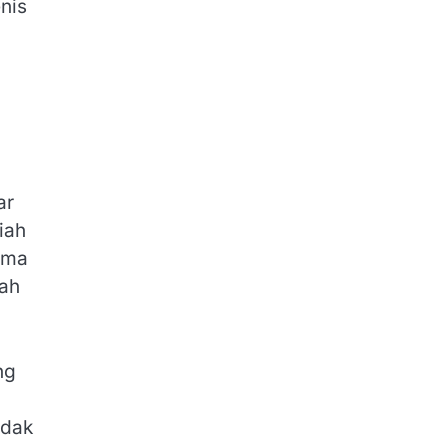
nis
ar
iah
ama
iah
ng
idak