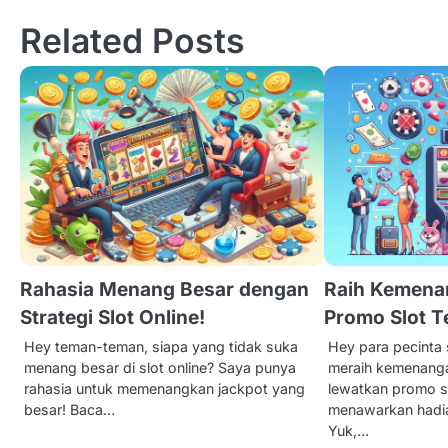
s
Related Posts
t
n
a
v
i
g
a
Rahasia Menang Besar dengan
Raih Kemena
t
Strategi Slot Online!
Promo Slot T
i
Hey teman-teman, siapa yang tidak suka
Hey para pecinta 
menang besar di slot online? Saya punya
meraih kemenang
o
rahasia untuk memenangkan jackpot yang
lewatkan promo s
besar! Baca…
menawarkan hadi
n
Yuk,…