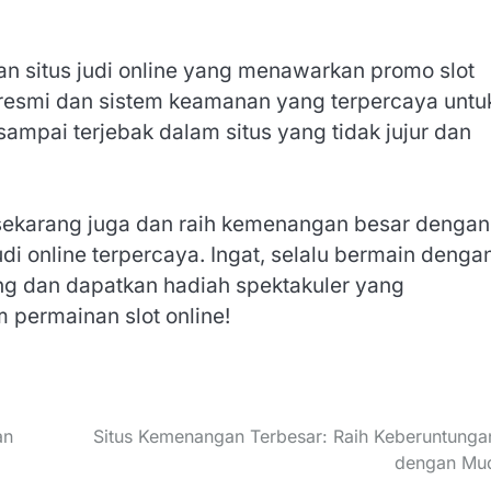
nan situs judi online yang menawarkan promo slot
si resmi dan sistem keamanan yang terpercaya untu
ampai terjebak dalam situs yang tidak jujur dan
sekarang juga dan raih kemenangan besar dengan
udi online terpercaya. Ingat, selalu bermain denga
g dan dapatkan hadiah spektakuler yang
 permainan slot online!
an
Situs Kemenangan Terbesar: Raih Keberuntung
dengan Mu