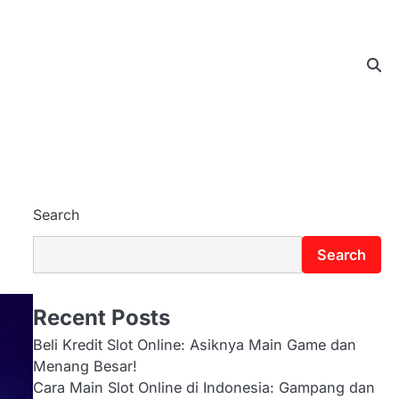
Search
Search
Recent Posts
Beli Kredit Slot Online: Asiknya Main Game dan
Menang Besar!
Cara Main Slot Online di Indonesia: Gampang dan