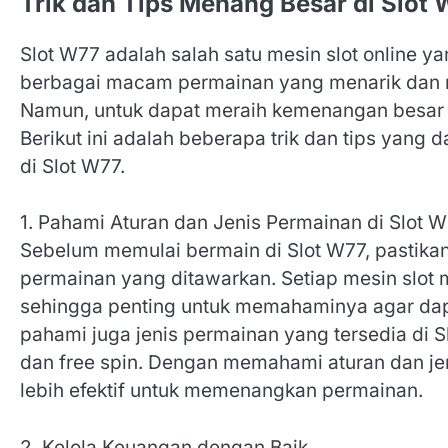
Trik dan Tips Menang Besar di Slot
Slot W77 adalah salah satu mesin slot online y
berbagai macam permainan yang menarik dan m
Namun, untuk dapat meraih kemenangan besar di 
Berikut ini adalah beberapa trik dan tips ya
di Slot W77.
1. Pahami Aturan dan Jenis Permainan di Slot 
Sebelum memulai bermain di Slot W77, pastika
permainan yang ditawarkan. Setiap mesin slot 
sehingga penting untuk memahaminya agar dap
pahami juga jenis permainan yang tersedia di Sl
dan free spin. Dengan memahami aturan dan je
lebih efektif untuk memenangkan permainan.
2. Kelola Keuangan dengan Baik