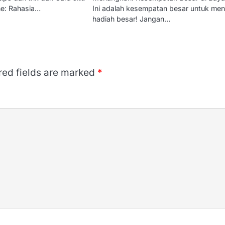
ne: Rahasia…
Ini adalah kesempatan besar untuk me
hadiah besar! Jangan…
red fields are marked
*