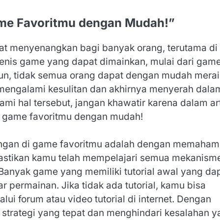
me Favoritmu dengan Mudah!”
at menyenangkan bagi banyak orang, terutama di 
k jenis game yang dapat dimainkan, mulai dari gam
mun, tidak semua orang dapat dengan mudah mera
mengalami kesulitan dan akhirnya menyerah dala
 hal tersebut, jangan khawatir karena dalam art
i game favoritmu dengan mudah!
angan di game favoritmu adalah dengan memaham
astikan kamu telah mempelajari semua mekanism
Banyak game yang memiliki tutorial awal yang da
ermainan. Jika tidak ada tutorial, kamu bisa
ui forum atau video tutorial di internet. Dengan
trategi yang tepat dan menghindari kesalahan y