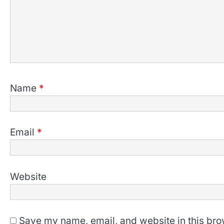
Name
*
Email
*
Website
Save my name, email, and website in this bro