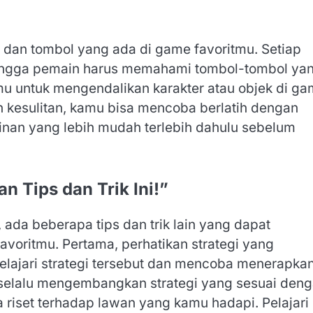
ol dan tombol yang ada di game favoritmu. Setiap
ehingga pemain harus memahami tombol-tombol ya
mu untuk mengendalikan karakter atau objek di g
h kesulitan, kamu bisa mencoba berlatih dengan
nan yang lebih mudah terlebih dahulu sebelum
n Tips dan Trik Ini!”
da beberapa tips dan trik lain yang dapat
oritmu. Pertama, perhatikan strategi yang
lajari strategi tersebut dan mencoba menerapka
selalu mengembangkan strategi yang sesuai den
a riset terhadap lawan yang kamu hadapi. Pelajari