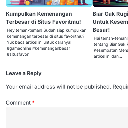
g
Kumpulkan Kemenangan
Biar Gak Rug
a
Terbesar di Situs Favoritmu!
Untuk Kesem
t
Besar!
Hey teman-teman! Sudah siap kumpulkan
kemenangan terbesar di situs favoritmu?
i
Hai teman-teman!
Yuk baca artikel ini untuk caranya!
tentang Biar Gak 
o
#gameonline #kemenanganbesar
Kesempatan Mena
#situsfavor
artikel ini dan…
n
Leave a Reply
Your email address will not be published.
Requi
Comment
*