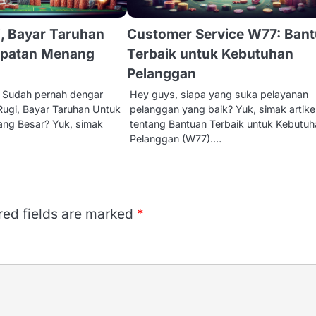
i, Bayar Taruhan
Customer Service W77: Ban
patan Menang
Terbaik untuk Kebutuhan
Pelanggan
 Sudah pernah dengar
Hey guys, siapa yang suka pelayanan
Rugi, Bayar Taruhan Untuk
pelanggan yang baik? Yuk, simak artikel
ng Besar? Yuk, simak
tentang Bantuan Terbaik untuk Kebutu
Pelanggan (W77).…
red fields are marked
*