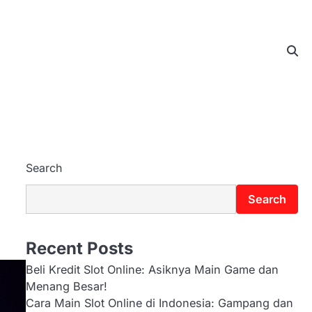
Search
Search
Recent Posts
Beli Kredit Slot Online: Asiknya Main Game dan
Menang Besar!
Cara Main Slot Online di Indonesia: Gampang dan