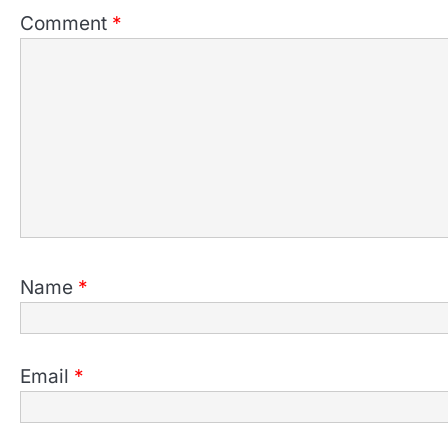
Comment
*
Name
*
Email
*