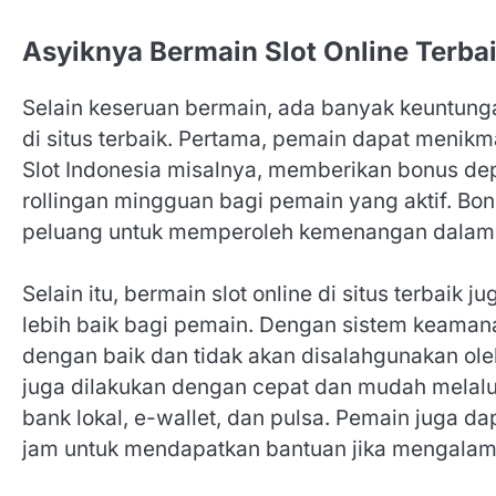
Asyiknya Bermain Slot Online Terbai
Selain keseruan bermain, ada banyak keuntunga
di situs terbaik. Pertama, pemain dapat menik
Slot Indonesia misalnya, memberikan bonus d
rollingan mingguan bagi pemain yang aktif. Bo
peluang untuk memperoleh kemenangan dalam
Selain itu, bermain slot online di situs terb
lebih baik bagi pemain. Dengan sistem keamana
dengan baik dan tidak akan disalahgunakan oleh 
juga dilakukan dengan cepat dan mudah melalu
bank lokal, e-wallet, dan pulsa. Pemain juga 
jam untuk mendapatkan bantuan jika mengalam