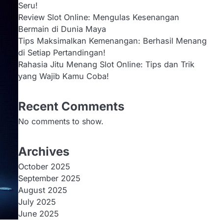
Seru!
Review Slot Online: Mengulas Kesenangan
Bermain di Dunia Maya
Tips Maksimalkan Kemenangan: Berhasil Menang
di Setiap Pertandingan!
Rahasia Jitu Menang Slot Online: Tips dan Trik
yang Wajib Kamu Coba!
Recent Comments
No comments to show.
Archives
October 2025
September 2025
August 2025
July 2025
June 2025