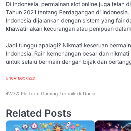
Di Indonesia, permainan slot online juga telah
Tahun 2021 tentang Perdagangan di Indonesia. 
Indonesia dijalankan dengan sistem yang fair da
khawatir akan kecurangan atau penipuan dalam
Jadi tunggu apalagi? Nikmati keseruan bermain s
Indonesia. Raih kemenangan besar dan nikmati
untuk selalu bermain dengan bijak dan bertan
UNCATEGORIZED
P
W77: Platform Gaming Terbaik di Dunia!
o
Related Posts
s
t