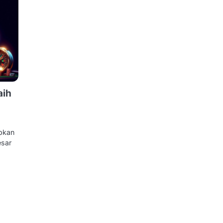
aih
apkan
esar