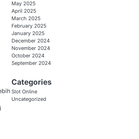
May 2025
April 2025
March 2025
February 2025
January 2025
December 2024
November 2024
October 2024
September 2024
Categories
ebih
Slot Online
Uncategorized
i