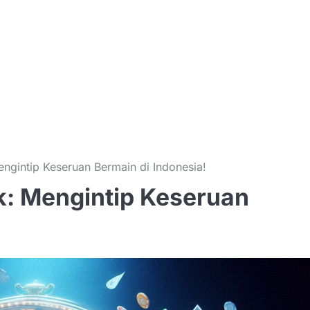
engintip Keseruan Bermain di Indonesia!
ik: Mengintip Keseruan