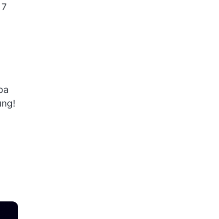
 7
pa
ung!