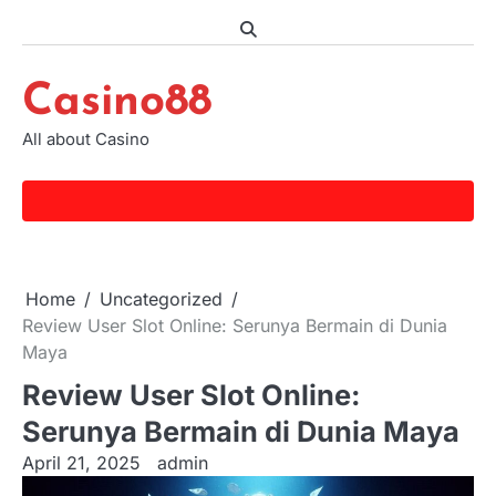
Skip
to
content
Casino88
All about Casino
Home
Uncategorized
Review User Slot Online: Serunya Bermain di Dunia
Maya
Review User Slot Online:
Serunya Bermain di Dunia Maya
April 21, 2025
admin