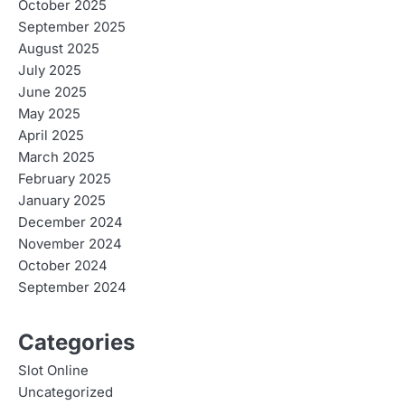
October 2025
September 2025
August 2025
July 2025
June 2025
May 2025
April 2025
March 2025
February 2025
January 2025
December 2024
November 2024
October 2024
September 2024
Categories
Slot Online
Uncategorized