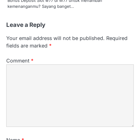
Bonus Deposit Slot w77 di W77 untuk menambah
kemenanganmu? Sayang banget…
Leave a Reply
Your email address will not be published.
Required
fields are marked
*
Comment
*