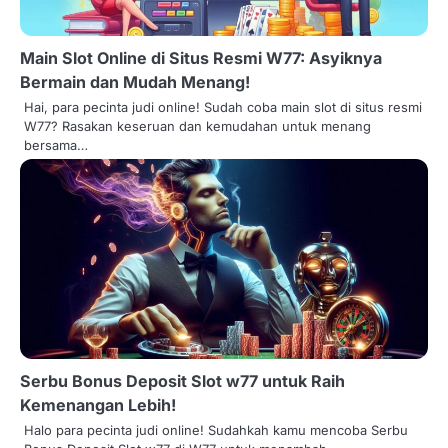
Main Slot Online di Situs Resmi W77: Asyiknya
Bermain dan Mudah Menang!
Hai, para pecinta judi online! Sudah coba main slot di situs resmi
W77? Rasakan keseruan dan kemudahan untuk menang
bersama…
Serbu Bonus Deposit Slot w77 untuk Raih
Kemenangan Lebih!
Halo para pecinta judi online! Sudahkah kamu mencoba Serbu