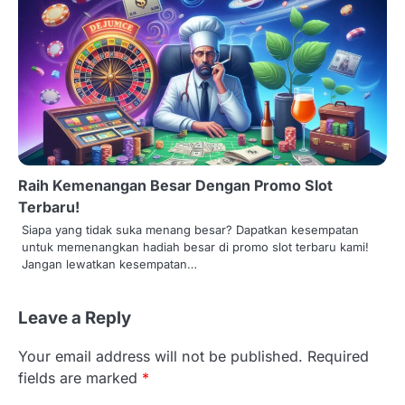
Raih Kemenangan Besar Dengan Promo Slot
Terbaru!
Siapa yang tidak suka menang besar? Dapatkan kesempatan
untuk memenangkan hadiah besar di promo slot terbaru kami!
Jangan lewatkan kesempatan…
Leave a Reply
Your email address will not be published.
Required
fields are marked
*