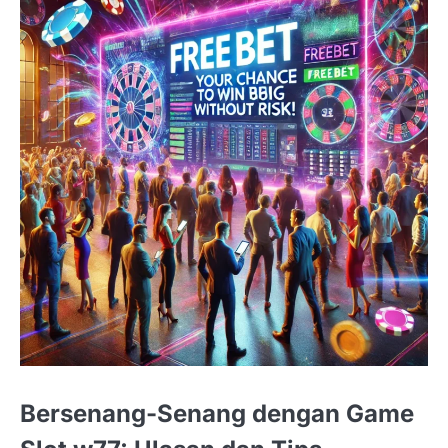
Bersenang-Senang dengan Game