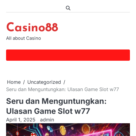
Skip
to
content
Casino88
All about Casino
Home
Uncategorized
Seru dan Menguntungkan: Ulasan Game Slot w77
Seru dan Menguntungkan:
Ulasan Game Slot w77
April 1, 2025
admin