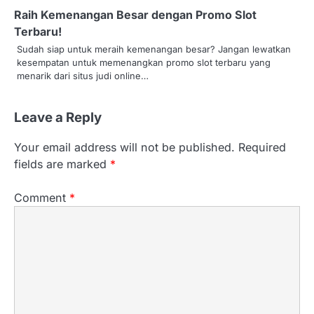
Raih Kemenangan Besar dengan Promo Slot
Terbaru!
Sudah siap untuk meraih kemenangan besar? Jangan lewatkan
kesempatan untuk memenangkan promo slot terbaru yang
menarik dari situs judi online…
Leave a Reply
Your email address will not be published.
Required
fields are marked
*
Comment
*