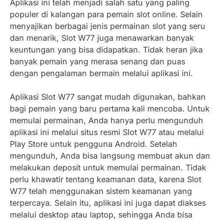
Aplikasi ini telah menjadi salah satu yang paling
populer di kalangan para pemain slot online. Selain
menyajikan berbagai jenis permainan slot yang seru
dan menarik, Slot W77 juga menawarkan banyak
keuntungan yang bisa didapatkan. Tidak heran jika
banyak pemain yang merasa senang dan puas
dengan pengalaman bermain melalui aplikasi ini.
Aplikasi Slot W77 sangat mudah digunakan, bahkan
bagi pemain yang baru pertama kali mencoba. Untuk
memulai permainan, Anda hanya perlu mengunduh
aplikasi ini melalui situs resmi Slot W77 atau melalui
Play Store untuk pengguna Android. Setelah
mengunduh, Anda bisa langsung membuat akun dan
melakukan deposit untuk memulai permainan. Tidak
perlu khawatir tentang keamanan data, karena Slot
W77 telah menggunakan sistem keamanan yang
terpercaya. Selain itu, aplikasi ini juga dapat diakses
melalui desktop atau laptop, sehingga Anda bisa