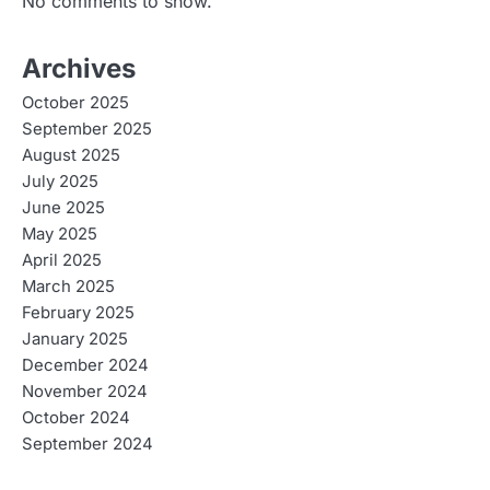
No comments to show.
Archives
October 2025
September 2025
August 2025
July 2025
June 2025
May 2025
April 2025
March 2025
February 2025
January 2025
December 2024
November 2024
October 2024
September 2024