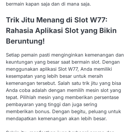
bermain kapan saja dan di mana saja.
Trik Jitu Menang di Slot W77:
Rahasia Aplikasi Slot yang Bikin
Beruntung!
Setiap pemain pasti menginginkan kemenangan dan
keuntungan yang besar saat bermain slot. Dengan
menggunakan aplikasi Slot W77, Anda memiliki
kesempatan yang lebih besar untuk meraih
kemenangan tersebut. Salah satu trik jitu yang bisa
Anda coba adalah dengan memilih mesin slot yang
tepat. Pilihlah mesin yang memberikan persentase
pembayaran yang tinggi dan juga sering
memberikan bonus. Dengan begitu, peluang untuk
mendapatkan kemenangan akan lebih besar.