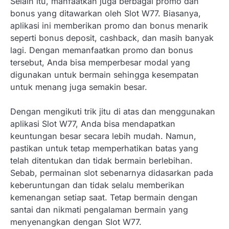
Selain itu, manfaatkan juga berbagai promo dan
bonus yang ditawarkan oleh Slot W77. Biasanya,
aplikasi ini memberikan promo dan bonus menarik
seperti bonus deposit, cashback, dan masih banyak
lagi. Dengan memanfaatkan promo dan bonus
tersebut, Anda bisa memperbesar modal yang
digunakan untuk bermain sehingga kesempatan
untuk menang juga semakin besar.
Dengan mengikuti trik jitu di atas dan menggunakan
aplikasi Slot W77, Anda bisa mendapatkan
keuntungan besar secara lebih mudah. Namun,
pastikan untuk tetap memperhatikan batas yang
telah ditentukan dan tidak bermain berlebihan.
Sebab, permainan slot sebenarnya didasarkan pada
keberuntungan dan tidak selalu memberikan
kemenangan setiap saat. Tetap bermain dengan
santai dan nikmati pengalaman bermain yang
menyenangkan dengan Slot W77.