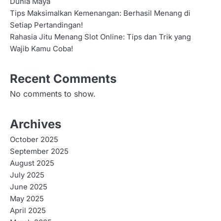
Dunia Maya
Tips Maksimalkan Kemenangan: Berhasil Menang di
Setiap Pertandingan!
Rahasia Jitu Menang Slot Online: Tips dan Trik yang
Wajib Kamu Coba!
Recent Comments
No comments to show.
Archives
October 2025
September 2025
August 2025
July 2025
June 2025
May 2025
April 2025