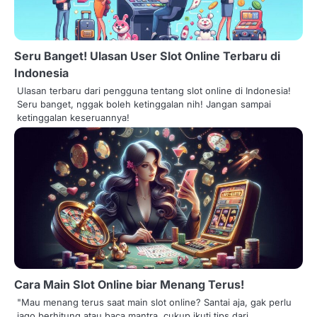
g
a
Seru Banget! Ulasan User Slot Online Terbaru di
t
Indonesia
i
Ulasan terbaru dari pengguna tentang slot online di Indonesia!
Seru banget, nggak boleh ketinggalan nih! Jangan sampai
o
ketinggalan keseruannya!
n
Cara Main Slot Online biar Menang Terus!
"Mau menang terus saat main slot online? Santai aja, gak perlu
jago berhitung atau baca mantra, cukup ikuti tips dari…