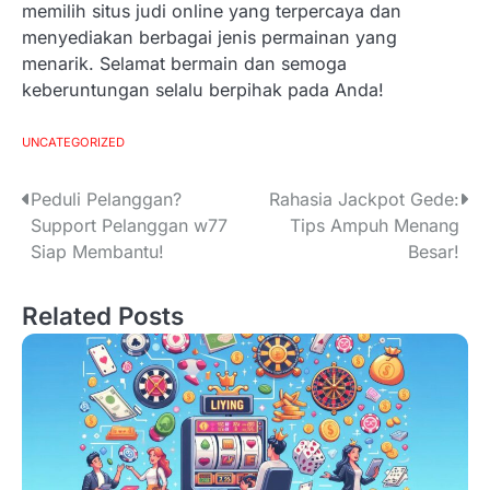
memilih situs judi online yang terpercaya dan
menyediakan berbagai jenis permainan yang
menarik. Selamat bermain dan semoga
keberuntungan selalu berpihak pada Anda!
UNCATEGORIZED
P
Peduli Pelanggan?
Rahasia Jackpot Gede:
Support Pelanggan w77
Tips Ampuh Menang
o
Siap Membantu!
Besar!
s
Related Posts
t
n
a
v
i