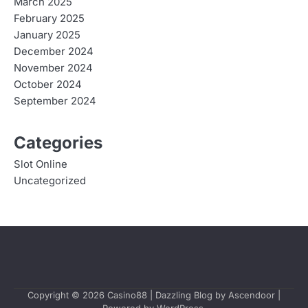
March 2025
February 2025
January 2025
December 2024
November 2024
October 2024
September 2024
Categories
Slot Online
Uncategorized
Copyright © 2026
Casino88
| Dazzling Blog by
Ascendoor
|
Powered by
WordPress
.