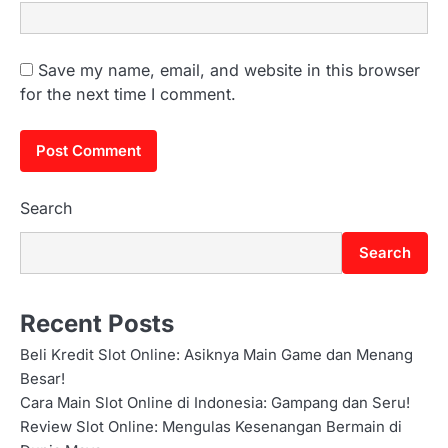
Save my name, email, and website in this browser
for the next time I comment.
Search
Search
Recent Posts
Beli Kredit Slot Online: Asiknya Main Game dan Menang
Besar!
Cara Main Slot Online di Indonesia: Gampang dan Seru!
Review Slot Online: Mengulas Kesenangan Bermain di