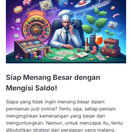
Siap Menang Besar dengan
Mengisi Saldo!
Siapa yang tidak ingin menang besar dalam
permainan judi online? Tentu saja, setiap pemain
menginginkan kemenangan yang besar dan
menguntungkan. Namun, untuk mencapai itu, tentu
dibutuhkan strategi dan persiapan yang matang.