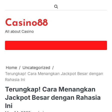
Skip
to
content
Casino88
All about Casino
Home
Uncategorized
Terungkap! Cara Menangkan Jackpot Besar dengan
Rahasia Ini
Terungkap! Cara Menangkan
Jackpot Besar dengan Rahasia
Ini