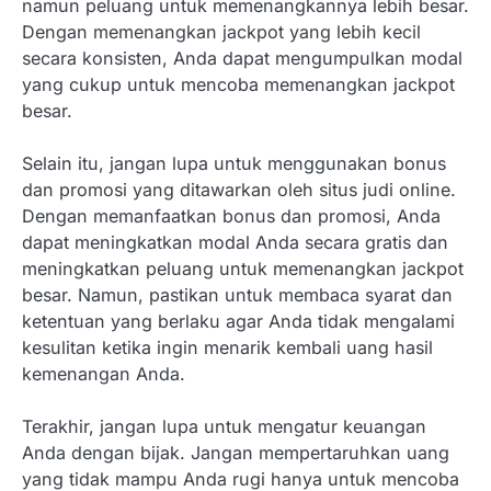
namun peluang untuk memenangkannya lebih besar.
Dengan memenangkan jackpot yang lebih kecil
secara konsisten, Anda dapat mengumpulkan modal
yang cukup untuk mencoba memenangkan jackpot
besar.
Selain itu, jangan lupa untuk menggunakan bonus
dan promosi yang ditawarkan oleh situs judi online.
Dengan memanfaatkan bonus dan promosi, Anda
dapat meningkatkan modal Anda secara gratis dan
meningkatkan peluang untuk memenangkan jackpot
besar. Namun, pastikan untuk membaca syarat dan
ketentuan yang berlaku agar Anda tidak mengalami
kesulitan ketika ingin menarik kembali uang hasil
kemenangan Anda.
Terakhir, jangan lupa untuk mengatur keuangan
Anda dengan bijak. Jangan mempertaruhkan uang
yang tidak mampu Anda rugi hanya untuk mencoba