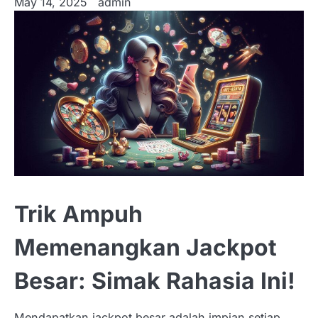
May 14, 2025
admin
Trik Ampuh
Memenangkan Jackpot
Besar: Simak Rahasia Ini!
Mendapatkan jackpot besar adalah impian setiap