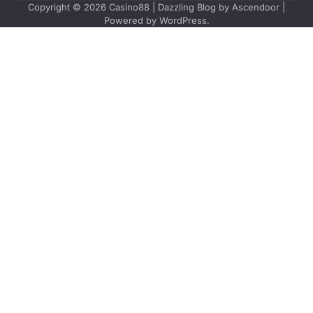
Copyright © 2026
Casino88
| Dazzling Blog by
Ascendoor
|
Powered by
WordPress
.