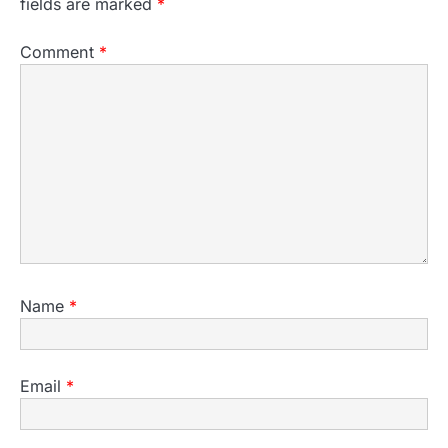
fields are marked
*
Comment
*
Name
*
Email
*