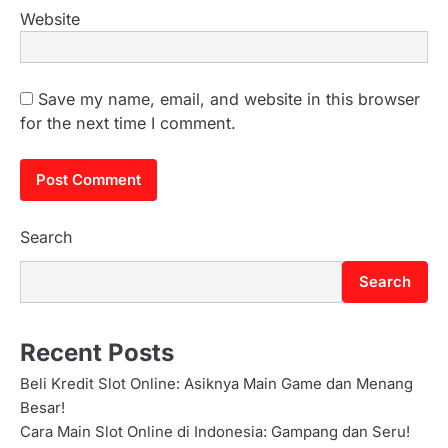
Website
Save my name, email, and website in this browser
for the next time I comment.
Search
Search
Recent Posts
Beli Kredit Slot Online: Asiknya Main Game dan Menang
Besar!
Cara Main Slot Online di Indonesia: Gampang dan Seru!