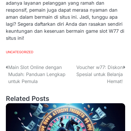
adanya layanan pelanggan yang ramah dan
responsif, pemain juga dapat merasa nyaman dan
aman dalam bermain di situs ini. Jadi, tunggu apa
lagi? Segera daftarkan diri Anda dan rasakan sendiri
keuntungan dan keseruan bermain game slot W77 di
situs ini!
UNCATEGORIZED
P
Main Slot Online dengan
Voucher w77: Diskon
Mudah: Panduan Lengkap
Spesial untuk Belanja
o
untuk Pemula
Hemat!
s
Related Posts
t
n
a