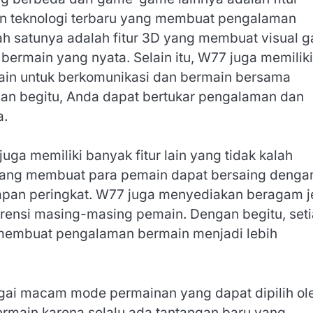
n teknologi terbaru yang membuat pengalaman
lah satunya adalah fitur 3D yang membuat visual 
 bermain yang nyata. Selain itu, W77 juga memiliki
ain untuk berkomunikasi dan bermain bersama
gan begitu, Anda dapat bertukar pengalaman dan
a.
uga memiliki banyak fitur lain yang tidak kalah
 yang membuat para pemain dapat bersaing denga
 papan peringkat. W77 juga menyediakan beragam j
ferensi masing-masing pemain. Dengan begitu, set
 membuat pengalaman bermain menjadi lebih
gai macam mode permainan yang dapat dipilih ol
ermain karena selalu ada tantangan baru yang