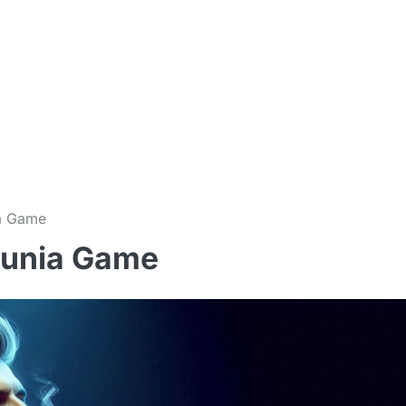
ia Game
Dunia Game