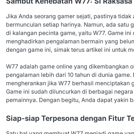
Sambut Kehebatan W77: Si Raksasa 
Jika Anda seorang gamer sejati, pastinya tidak
bermunculan setiap harinya. Namun, ada satu
di kalangan pecinta game, yaitu W77. Game ini
menghadirkan pengalaman bermain yang belum 
dengan game ini, simak terus artikel ini untuk m
W77 adalah game online yang dikembangkan o
pengalaman lebih dari 10 tahun di dunia game.
mengherankan jika W77 berhasil menciptakan 
Game ini sudah diluncurkan di berbagai negara
pemainnya. Dengan begitu, Anda dapat yakin 
Siap-siap Terpesona dengan Fitur T
Satu hal yang membuat W77 menjadi game yang