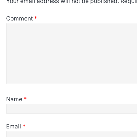
Your email address will not be published.
Requi
Comment
*
Name
*
Email
*