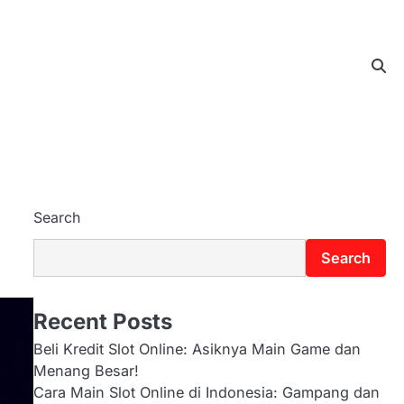
Search
Search
Recent Posts
Beli Kredit Slot Online: Asiknya Main Game dan
Menang Besar!
Cara Main Slot Online di Indonesia: Gampang dan