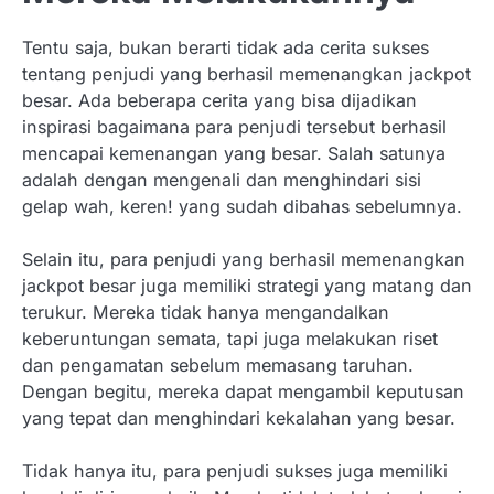
Tentu saja, bukan berarti tidak ada cerita sukses
tentang penjudi yang berhasil memenangkan jackpot
besar. Ada beberapa cerita yang bisa dijadikan
inspirasi bagaimana para penjudi tersebut berhasil
mencapai kemenangan yang besar. Salah satunya
adalah dengan mengenali dan menghindari sisi
gelap wah, keren! yang sudah dibahas sebelumnya.
Selain itu, para penjudi yang berhasil memenangkan
jackpot besar juga memiliki strategi yang matang dan
terukur. Mereka tidak hanya mengandalkan
keberuntungan semata, tapi juga melakukan riset
dan pengamatan sebelum memasang taruhan.
Dengan begitu, mereka dapat mengambil keputusan
yang tepat dan menghindari kekalahan yang besar.
Tidak hanya itu, para penjudi sukses juga memiliki