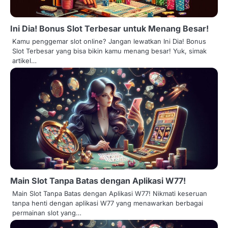
g
a
Ini Dia! Bonus Slot Terbesar untuk Menang Besar!
t
Kamu penggemar slot online? Jangan lewatkan Ini Dia! Bonus
Slot Terbesar yang bisa bikin kamu menang besar! Yuk, simak
i
artikel…
o
n
Main Slot Tanpa Batas dengan Aplikasi W77!
Main Slot Tanpa Batas dengan Aplikasi W77! Nikmati keseruan
tanpa henti dengan aplikasi W77 yang menawarkan berbagai
permainan slot yang…