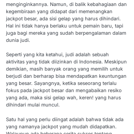
menginginkannya. Namun, di balik kebahagiaan dan
kegembiraan yang didapat dari memenangkan
jackpot besar, ada sisi gelap yang harus dihindari.
Hal ini tidak hanya berlaku untuk pemain baru, tapi
juga bagi mereka yang sudah berpengalaman dalam
dunia judi.
Seperti yang kita ketahui, judi adalah sebuah
aktivitas yang tidak diizinkan di Indonesia. Meskipun
demikian, masih banyak orang yang memilih untuk
berjudi dan berharap bisa mendapatkan keuntungan
yang besar. Sayangnya, ketika seseorang terlalu
fokus pada jackpot besar dan mengabaikan resiko
yang ada, maka sisi gelap wah, keren! yang harus
dihindari mulai muncul.
Satu hal yang perlu diingat adalah bahwa tidak ada
yang namanya jackpot yang mudah didapatkan.
Walaupun ada beberapa cerita sukses tentang