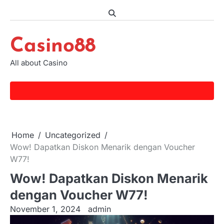
Skip
to
content
Casino88
All about Casino
Home
Uncategorized
Wow! Dapatkan Diskon Menarik dengan Voucher
W77!
Wow! Dapatkan Diskon Menarik
dengan Voucher W77!
November 1, 2024
admin