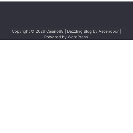
Copyright © 2026
Casino88
| Dazzling Blog by
Ascendoor
|
Powered by
WordPress
.