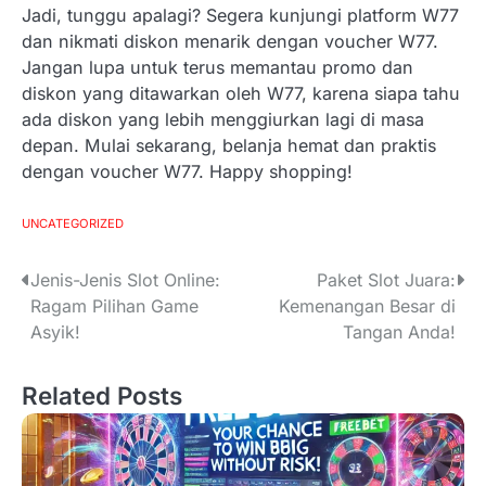
Jadi, tunggu apalagi? Segera kunjungi platform W77
dan nikmati diskon menarik dengan voucher W77.
Jangan lupa untuk terus memantau promo dan
diskon yang ditawarkan oleh W77, karena siapa tahu
ada diskon yang lebih menggiurkan lagi di masa
depan. Mulai sekarang, belanja hemat dan praktis
dengan voucher W77. Happy shopping!
UNCATEGORIZED
P
Jenis-Jenis Slot Online:
Paket Slot Juara:
Ragam Pilihan Game
Kemenangan Besar di
o
Asyik!
Tangan Anda!
s
Related Posts
t
n
a