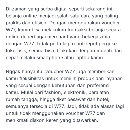
Di zaman yang serba digital seperti sekarang ini,
belanja online menjadi salah satu cara yang paling
praktis dan efisien. Dengan menggunakan voucher
W77, kamu bisa melakukan transaksi belanja secara
online di berbagai merchant yang bekerjasama
dengan W77. Tidak perlu lagi repot-repot pergi ke
toko fisik, semua bisa dilakukan dengan mudah dan
cepat melalui smartphone atau laptop kamu.
Nggak hanya itu, voucher W77 juga memberikan
kamu fleksibilitas untuk memilih produk dan layanan
yang sesuai dengan kebutuhan dan preferensi
kamu. Mulai dari fashion, elektronik, peralatan
rumah tangga, hingga tiket pesawat dan hotel,
semuanya tersedia di W77. Jadi, tidak ada alasan lagi
untuk tidak menggunakan voucher W77 dan
menikmati diskon keren yang ditawarkan.