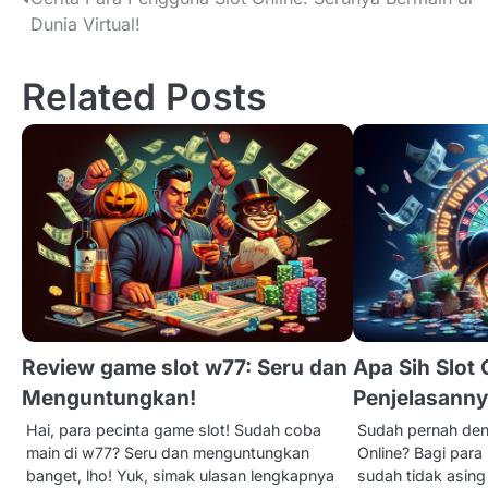
P
Dunia Virtual!
o
s
Related Posts
t
n
a
v
i
g
a
Review game slot w77: Seru dan
Apa Sih Slot 
t
Menguntungkan!
Penjelasanny
i
Hai, para pecinta game slot! Sudah coba
Sudah pernah den
main di w77? Seru dan menguntungkan
Online? Bagi para 
o
banget, lho! Yuk, simak ulasan lengkapnya
sudah tidak asing 