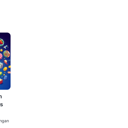
n
us
engan