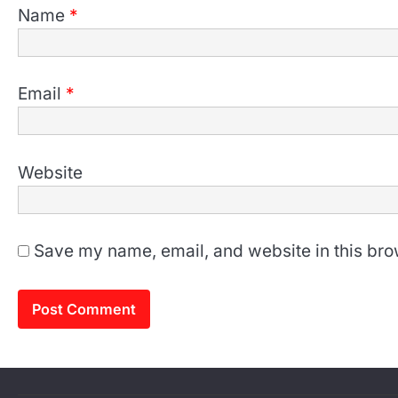
Name
*
Email
*
Website
Save my name, email, and website in this bro