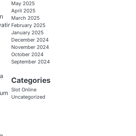
May 2025
April 2025
in
March 2025
atir
February 2025
January 2025
December 2024
November 2024
October 2024
e
September 2024
ga
Categories
Slot Online
lum
Uncategorized
ng