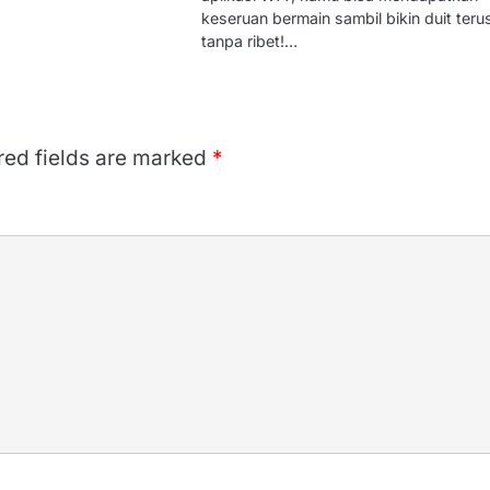
keseruan bermain sambil bikin duit teru
tanpa ribet!…
red fields are marked
*