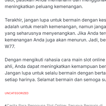
meningkatkan peluang kemenangan.
Terakhir, jangan lupa untuk bermain dengan ke
adalah untuk meraih kemenangan, namun janga
yang seharusnya menyenangkan. Jika Anda teru
kemenangan Anda juga akan menurun. Jadi, bers
W77.
Dengan mengikuti rahasia cara main slot online
ahli, Anda dapat meningkatkan kemampuan ber
Jangan lupa untuk selalu bermain dengan berta
setiap harinya. Selamat bermain dan semoga s
UNCATEGORIZED
Cerita Para Pengguna Slot Online: Serunya Bermain di