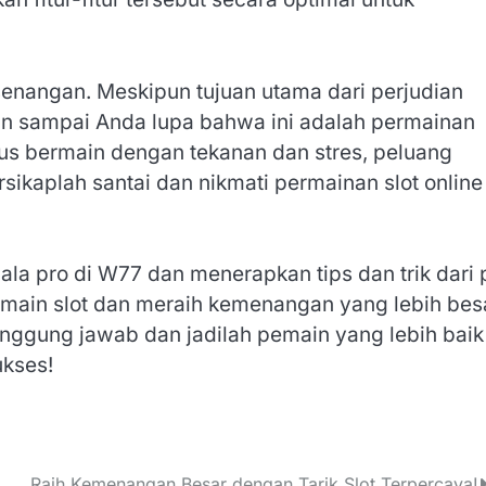
senangan. Meskipun tujuan utama dari perjudian
n sampai Anda lupa bahwa ini adalah permainan
s bermain dengan tekanan dan stres, peluang
ikaplah santai dan nikmati permainan slot online
 ala pro di W77 dan menerapkan tips dan trik dari 
main slot dan meraih kemenangan yang lebih besa
nggung jawab dan jadilah pemain yang lebih baik
ukses!
Raih Kemenangan Besar dengan Tarik Slot Terpercaya!