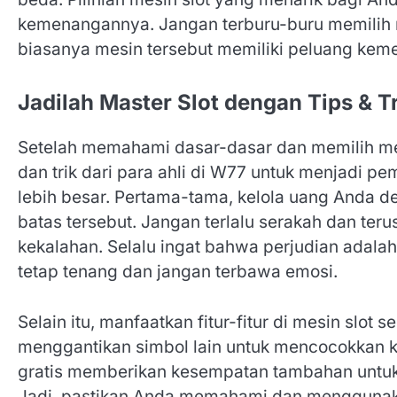
kemenangannya. Jangan terburu-buru memilih 
biasanya mesin tersebut memiliki peluang kem
Jadilah Master Slot dengan Tips & Tr
Setelah memahami dasar-dasar dan memilih mes
dan trik dari para ahli di W77 untuk menjadi 
lebih besar. Pertama-tama, kelola uang Anda de
batas tersebut. Jangan terlalu serakah dan te
kekalahan. Selalu ingat bahwa perjudian adal
tetap tenang dan jangan terbawa emosi.
Selain itu, manfaatkan fitur-fitur di mesin slot s
menggantikan simbol lain untuk mencocokkan 
gratis memberikan kesempatan tambahan untu
Jadi, pastikan Anda memahami dan menggunakan 