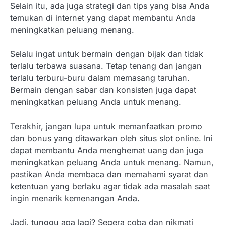
Selain itu, ada juga strategi dan tips yang bisa Anda
temukan di internet yang dapat membantu Anda
meningkatkan peluang menang.
Selalu ingat untuk bermain dengan bijak dan tidak
terlalu terbawa suasana. Tetap tenang dan jangan
terlalu terburu-buru dalam memasang taruhan.
Bermain dengan sabar dan konsisten juga dapat
meningkatkan peluang Anda untuk menang.
Terakhir, jangan lupa untuk memanfaatkan promo
dan bonus yang ditawarkan oleh situs slot online. Ini
dapat membantu Anda menghemat uang dan juga
meningkatkan peluang Anda untuk menang. Namun,
pastikan Anda membaca dan memahami syarat dan
ketentuan yang berlaku agar tidak ada masalah saat
ingin menarik kemenangan Anda.
Jadi, tunggu apa lagi? Segera coba dan nikmati