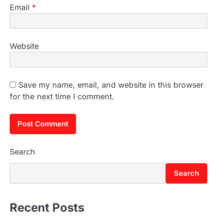
Email
*
Website
Save my name, email, and website in this browser
for the next time I comment.
Search
Search
Recent Posts