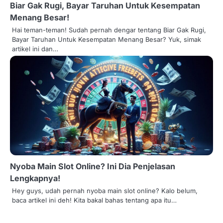
Biar Gak Rugi, Bayar Taruhan Untuk Kesempatan
Menang Besar!
Hai teman-teman! Sudah pernah dengar tentang Biar Gak Rugi,
Bayar Taruhan Untuk Kesempatan Menang Besar? Yuk, simak
artikel ini dan…
Nyoba Main Slot Online? Ini Dia Penjelasan
Lengkapnya!
Hey guys, udah pernah nyoba main slot online? Kalo belum,
baca artikel ini deh! Kita bakal bahas tentang apa itu…