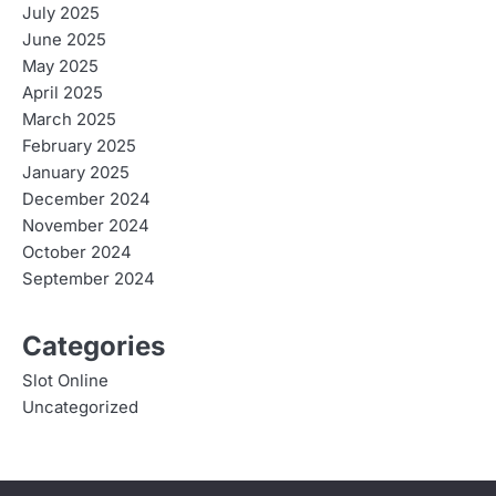
July 2025
June 2025
May 2025
April 2025
March 2025
February 2025
January 2025
December 2024
November 2024
October 2024
September 2024
Categories
Slot Online
Uncategorized