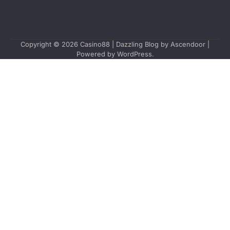
Copyright © 2026
Casino88
| Dazzling Blog by
Ascendoor
|
Powered by
WordPress
.