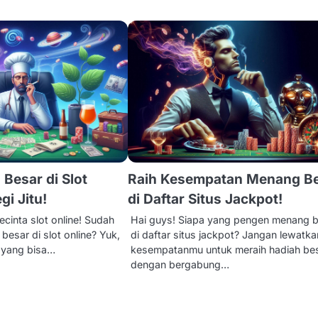
Besar di Slot
Raih Kesempatan Menang B
gi Jitu!
di Daftar Situs Jackpot!
ecinta slot online! Sudah
Hai guys! Siapa yang pengen menang 
besar di slot online? Yuk,
di daftar situs jackpot? Jangan lewatka
u yang bisa…
kesempatanmu untuk meraih hadiah be
dengan bergabung…