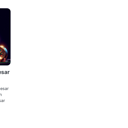
esar
besar
n
sar