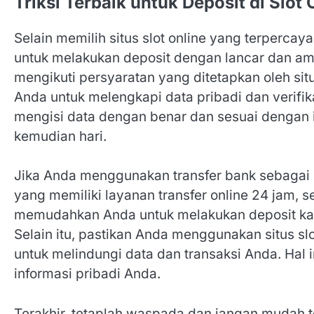
Triksi Terbaik untuk Deposit di Slot 
Selain memilih situs slot online yang terpercay
untuk melakukan deposit dengan lancar dan a
mengikuti persyaratan yang ditetapkan oleh situ
Anda untuk melengkapi data pribadi dan verifi
mengisi data dengan benar dan sesuai dengan i
kemudian hari.
Jika Anda menggunakan transfer bank sebagai
yang memiliki layanan transfer online 24 jam, se
memudahkan Anda untuk melakukan deposit kap
Selain itu, pastikan Anda menggunakan situs slo
untuk melindungi data dan transaksi Anda. Hal
informasi pribadi Anda.
Terakhir, tetaplah waspada dan jangan mudah 