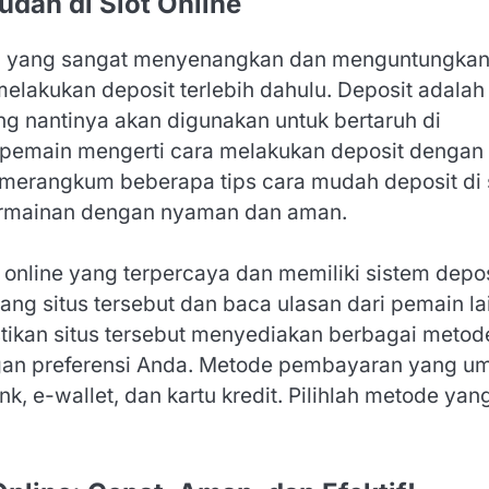
udah di Slot Online
man yang sangat menyenangkan dan menguntungkan
lakukan deposit terlebih dahulu. Deposit adalah
g nantinya akan digunakan untuk bertaruh di
a pemain mengerti cara melakukan deposit dengan
lah merangkum beberapa tips cara mudah deposit di 
ermainan dengan nyaman dan aman.
 online yang terpercaya dan memiliki sistem depos
ang situs tersebut dan baca ulasan dari pemain la
tikan situs tersebut menyediakan berbagai metod
ngan preferensi Anda. Metode pembayaran yang 
nk, e-wallet, dan kartu kredit. Pilihlah metode yan