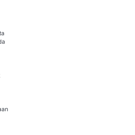
ta
da
k
aan