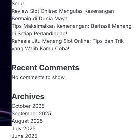
Seru!
Review Slot Online: Mengulas Kesenangan
Bermain di Dunia Maya
Tips Maksimalkan Kemenangan: Berhasil Menang
di Setiap Pertandingan!
Rahasia Jitu Menang Slot Online: Tips dan Trik
yang Wajib Kamu Coba!
Recent Comments
No comments to show.
Archives
October 2025
September 2025
August 2025
July 2025
June 2025