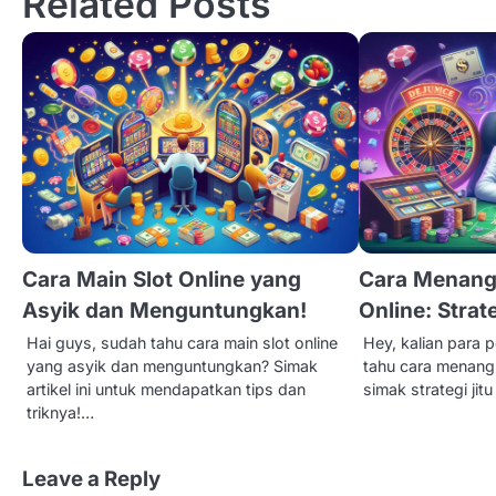
Related Posts
t
n
a
v
i
g
a
Cara Main Slot Online yang
Cara Menang 
t
Asyik dan Menguntungkan!
Online: Strate
i
Hai guys, sudah tahu cara main slot online
Hey, kalian para p
yang asyik dan menguntungkan? Simak
tahu cara menang 
o
artikel ini untuk mendapatkan tips dan
simak strategi jit
triknya!…
n
Leave a Reply