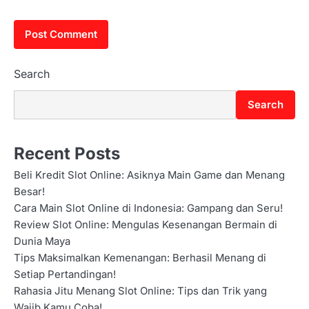
Search
Search
Recent Posts
Beli Kredit Slot Online: Asiknya Main Game dan Menang
Besar!
Cara Main Slot Online di Indonesia: Gampang dan Seru!
Review Slot Online: Mengulas Kesenangan Bermain di
Dunia Maya
Tips Maksimalkan Kemenangan: Berhasil Menang di
Setiap Pertandingan!
Rahasia Jitu Menang Slot Online: Tips dan Trik yang
Wajib Kamu Coba!