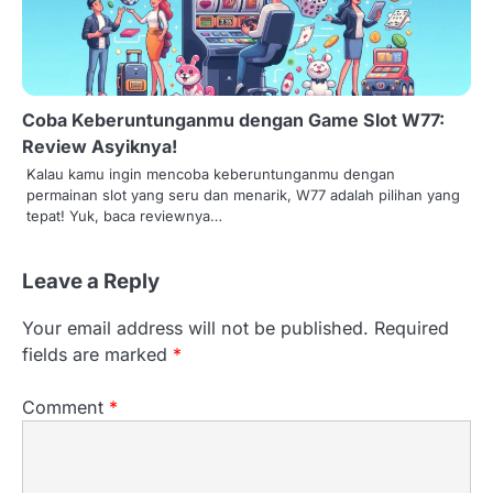
Coba Keberuntunganmu dengan Game Slot W77:
Review Asyiknya!
Kalau kamu ingin mencoba keberuntunganmu dengan
permainan slot yang seru dan menarik, W77 adalah pilihan yang
tepat! Yuk, baca reviewnya…
Leave a Reply
Your email address will not be published.
Required
fields are marked
*
Comment
*