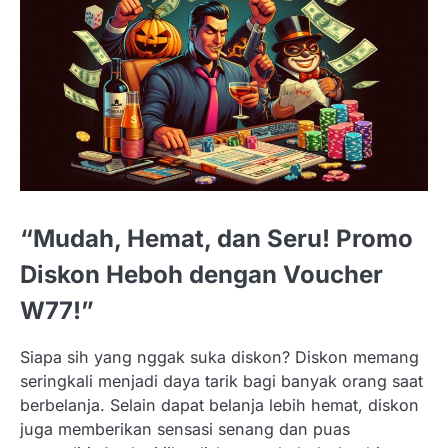
“Mudah, Hemat, dan Seru! Promo
Diskon Heboh dengan Voucher
W77!”
Siapa sih yang nggak suka diskon? Diskon memang
seringkali menjadi daya tarik bagi banyak orang saat
berbelanja. Selain dapat belanja lebih hemat, diskon
juga memberikan sensasi senang dan puas