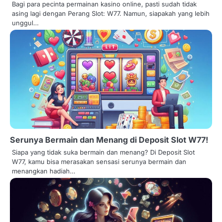
i
Bagi para pecinta permainan kasino online, pasti sudah tidak
asing lagi dengan Perang Slot: W77. Namun, siapakah yang lebih
o
unggul…
n
Serunya Bermain dan Menang di Deposit Slot W77!
Siapa yang tidak suka bermain dan menang? Di Deposit Slot
W77, kamu bisa merasakan sensasi serunya bermain dan
menangkan hadiah…