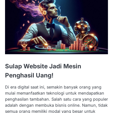
Sulap Website Jadi Mesin
Penghasil Uang!
Di era digital saat ini, semakin banyak orang yang
mulai memanfaatkan teknologi untuk mendapatkan
penghasilan tambahan. Salah satu cara yang populer
adalah dengan membuka bisnis online. Namun, tidak
semua orang memiliki modal yang besar untuk