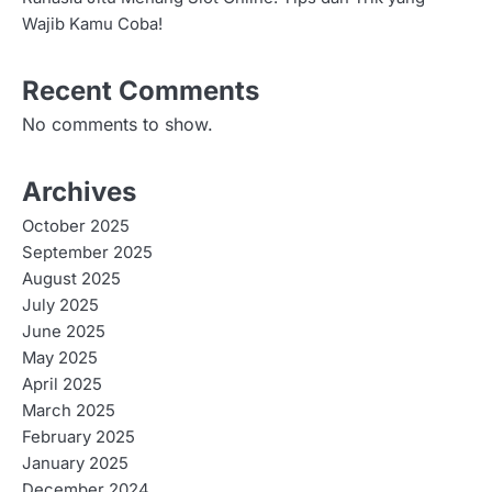
Wajib Kamu Coba!
Recent Comments
No comments to show.
Archives
October 2025
September 2025
August 2025
July 2025
June 2025
May 2025
April 2025
March 2025
February 2025
January 2025
December 2024