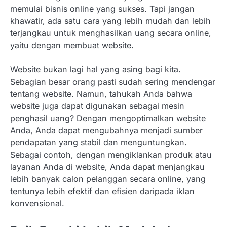
memulai bisnis online yang sukses. Tapi jangan
khawatir, ada satu cara yang lebih mudah dan lebih
terjangkau untuk menghasilkan uang secara online,
yaitu dengan membuat website.
Website bukan lagi hal yang asing bagi kita.
Sebagian besar orang pasti sudah sering mendengar
tentang website. Namun, tahukah Anda bahwa
website juga dapat digunakan sebagai mesin
penghasil uang? Dengan mengoptimalkan website
Anda, Anda dapat mengubahnya menjadi sumber
pendapatan yang stabil dan menguntungkan.
Sebagai contoh, dengan mengiklankan produk atau
layanan Anda di website, Anda dapat menjangkau
lebih banyak calon pelanggan secara online, yang
tentunya lebih efektif dan efisien daripada iklan
konvensional.