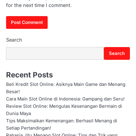
for the next time I comment.
Search
Search
Recent Posts
Beli Kredit Slot Online: Asiknya Main Game dan Menang
Besar!
Cara Main Slot Online di Indonesia: Gampang dan Seru!
Review Slot Online: Mengulas Kesenangan Bermain di
Dunia Maya
Tips Maksimalkan Kemenangan: Berhasil Menang di
Setiap Pertandingan!
Rahasia Jitu Menang Slot Online: Tips dan Trik yang