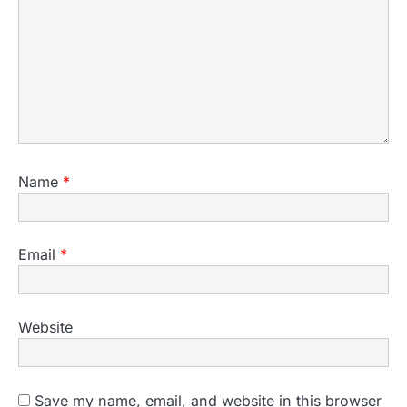
Name
*
Email
*
Website
Save my name, email, and website in this browser