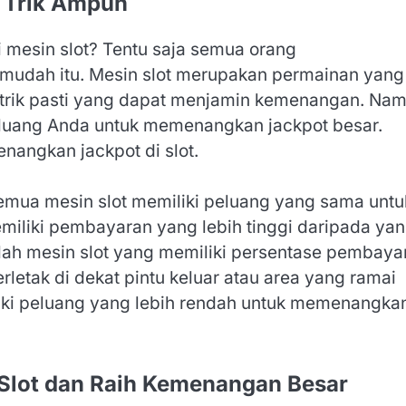
 Trik Ampuh
 mesin slot? Tentu saja semua orang
emudah itu. Mesin slot merupakan permainan yang
trik pasti yang dapat menjamin kemenangan. Nam
eluang Anda untuk memenangkan jackpot besar.
nangkan jackpot di slot.
 semua mesin slot memiliki peluang yang sama untu
iliki pembayaran yang lebih tinggi daripada ya
ilihlah mesin slot yang memiliki persentase pembaya
terletak di dekat pintu keluar atau area yang ramai
iki peluang yang lebih rendah untuk memenangka
 Slot dan Raih Kemenangan Besar