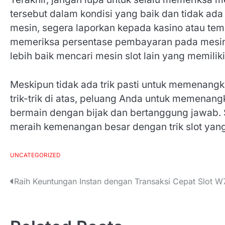
tersebut dalam kondisi yang baik dan tidak a
mesin, segera laporkan kepada kasino atau temp
memeriksa persentase pembayaran pada mesin s
lebih baik mencari mesin slot lain yang memiliki
Meskipun tidak ada trik pasti untuk memenangk
trik-trik di atas, peluang Anda untuk memenang
bermain dengan bijak dan bertanggung jawab. 
meraih kemenangan besar dengan trik slot yan
UNCATEGORIZED
P
Raih Keuntungan Instan dengan Transaksi Cepat Slot W
o
s