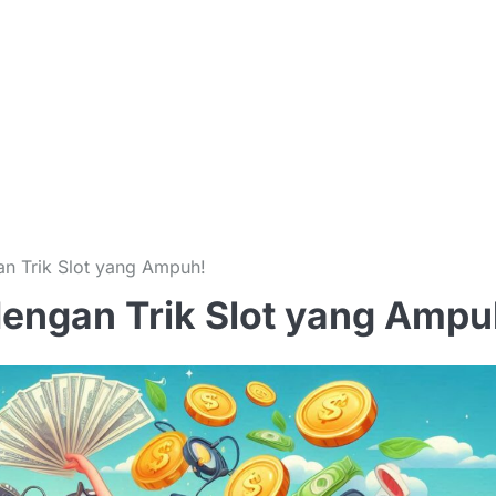
n Trik Slot yang Ampuh!
engan Trik Slot yang Ampu