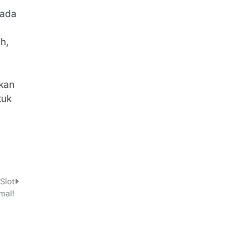
pada
h,
akan
tuk
Slot
mal!