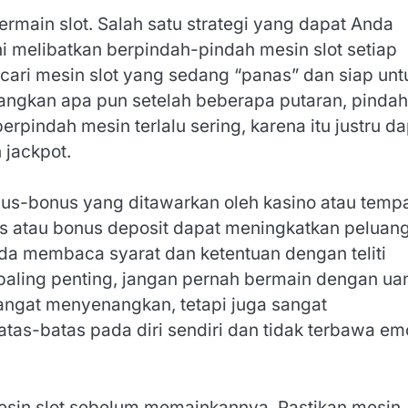
ermain slot. Salah satu strategi yang dapat Anda
ini melibatkan berpindah-pindah mesin slot setiap
ari mesin slot yang sedang “panas” dan siap unt
ngkan apa pun setelah beberapa putaran, pindah
erpindah mesin terlalu sering, karena itu justru d
jackpot.
nus-bonus yang ditawarkan oleh kasino atau temp
tis atau bonus deposit dapat meningkatkan peluan
a membaca syarat dan ketentuan dengan teliti
aling penting, jangan pernah bermain dengan ua
sangat menyenangkan, tetapi juga sangat
tas-batas pada diri sendiri dan tidak terbawa em
mesin slot sebelum memainkannya. Pastikan mesin