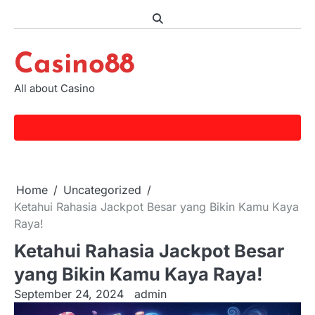
Skip
to
content
Casino88
All about Casino
Home
Uncategorized
Ketahui Rahasia Jackpot Besar yang Bikin Kamu Kaya
Raya!
Ketahui Rahasia Jackpot Besar
yang Bikin Kamu Kaya Raya!
September 24, 2024
admin