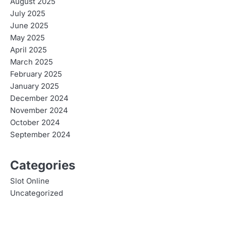
August 2025
July 2025
June 2025
May 2025
April 2025
March 2025
February 2025
January 2025
December 2024
November 2024
October 2024
September 2024
Categories
Slot Online
Uncategorized