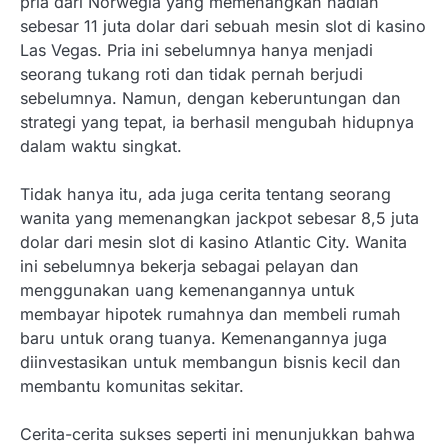
pria dari Norwegia yang memenangkan hadiah
sebesar 11 juta dolar dari sebuah mesin slot di kasino
Las Vegas. Pria ini sebelumnya hanya menjadi
seorang tukang roti dan tidak pernah berjudi
sebelumnya. Namun, dengan keberuntungan dan
strategi yang tepat, ia berhasil mengubah hidupnya
dalam waktu singkat.
Tidak hanya itu, ada juga cerita tentang seorang
wanita yang memenangkan jackpot sebesar 8,5 juta
dolar dari mesin slot di kasino Atlantic City. Wanita
ini sebelumnya bekerja sebagai pelayan dan
menggunakan uang kemenangannya untuk
membayar hipotek rumahnya dan membeli rumah
baru untuk orang tuanya. Kemenangannya juga
diinvestasikan untuk membangun bisnis kecil dan
membantu komunitas sekitar.
Cerita-cerita sukses seperti ini menunjukkan bahwa