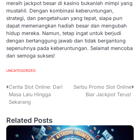
meraih jackpot besar di kasino bukanlah mimpi yang
mustahil. Dengan kombinasi keberuntungan,
strategi, dan pengetahuan yang tepat, siapa pun
dapat memenangkan hadiah besar dan mengubah
hidup mereka. Namun, tetap ingat untuk berjudi
dengan bertanggung jawab dan tidak bergantung
sepenuhnya pada keberuntungan. Selamat mencoba
dan semoga sukses!
UNCATEGORIZED
P
Cerita Slot Online: Dari
Serbu Promo Slot Online
Masa Lalu Hingga
Biar Jackpot Terus!
o
Sekarang
s
Related Posts
t
n