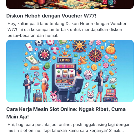
Diskon Heboh dengan Voucher W77!
Hey, kalian pasti tahu tentang Diskon Heboh dengan Voucher
W77! Ini dia kesempatan terbaik untuk mendapatkan diskon
besar-besaran dan hemat…
Cara Kerja Mesin Slot Online: Nggak Ribet, Cuma
Main Aja!
Hai, bagi para pecinta judi online, pasti nggak asing lagi dengan
mesin slot online. Tapi tahukah kamu cara kerjanya? Simak…