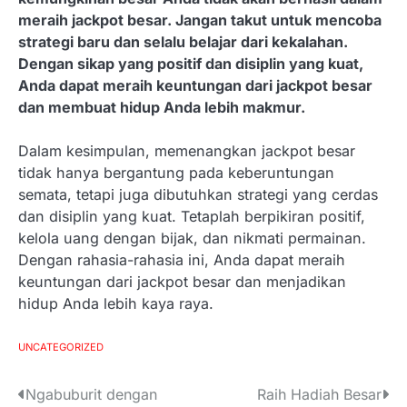
meraih jackpot besar. Jangan takut untuk mencoba
strategi baru dan selalu belajar dari kekalahan.
Dengan sikap yang positif dan disiplin yang kuat,
Anda dapat meraih keuntungan dari jackpot besar
dan membuat hidup Anda lebih makmur.
Dalam kesimpulan, memenangkan jackpot besar
tidak hanya bergantung pada keberuntungan
semata, tetapi juga dibutuhkan strategi yang cerdas
dan disiplin yang kuat. Tetaplah berpikiran positif,
kelola uang dengan bijak, dan nikmati permainan.
Dengan rahasia-rahasia ini, Anda dapat meraih
keuntungan dari jackpot besar dan menjadikan
hidup Anda lebih kaya raya.
UNCATEGORIZED
P
Ngabuburit dengan
Raih Hadiah Besar