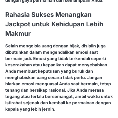
dengan gaya permainan dan kemampuan Anda.
Rahasia Sukses Menangkan
Jackpot untuk Kehidupan Lebih
Makmur
Selain mengelola uang dengan bijak, disiplin juga
dibutuhkan dalam mengendalikan emosi saat
bermain judi. Emosi yang tidak terkendali seperti
keserakahan atau kepanikan dapat menyebabkan
Anda membuat keputusan yang buruk dan
menghabiskan uang secara tidak perlu. Jangan
biarkan emosi menguasai Anda saat bermain, tetap
tenang dan bersikap rasional. Jika Anda merasa
tegang atau terlalu bersemangat, ambil waktu untuk
istirahat sejenak dan kembali ke permainan dengan
kepala yang lebih jernih.