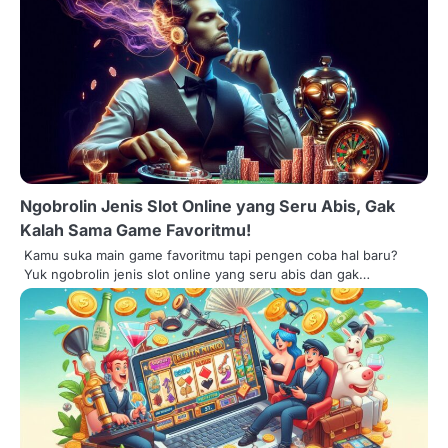
n
Ngobrolin Jenis Slot Online yang Seru Abis, Gak
Kalah Sama Game Favoritmu!
Kamu suka main game favoritmu tapi pengen coba hal baru?
Yuk ngobrolin jenis slot online yang seru abis dan gak…