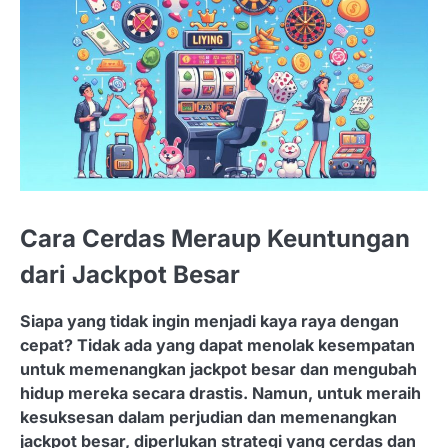
Cara Cerdas Meraup Keuntungan
dari Jackpot Besar
Siapa yang tidak ingin menjadi kaya raya dengan
cepat? Tidak ada yang dapat menolak kesempatan
untuk memenangkan jackpot besar dan mengubah
hidup mereka secara drastis. Namun, untuk meraih
kesuksesan dalam perjudian dan memenangkan
jackpot besar, diperlukan strategi yang cerdas dan