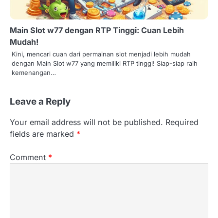
Main Slot w77 dengan RTP Tinggi: Cuan Lebih
Mudah!
Kini, mencari cuan dari permainan slot menjadi lebih mudah
dengan Main Slot w77 yang memiliki RTP tinggi! Siap-siap raih
kemenangan…
Leave a Reply
Your email address will not be published.
Required
fields are marked
*
Comment
*