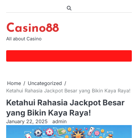
Skip
to
content
Casino88
All about Casino
Home
Uncategorized
Ketahui Rahasia Jackpot Besar yang Bikin Kaya Raya!
Ketahui Rahasia Jackpot Besar
yang Bikin Kaya Raya!
January 22, 2025
admin