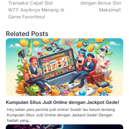
Transaksi Cepat Slot
dengan Bonus Slot
o
W77: Asyiknya Menang di
Maksimal!
s
Game Favoritmu!
t
Related Posts
n
a
v
i
g
a
t
Kumpulan Situs Judi Online dengan Jackpot Gede!
i
Hey kalian para pecinta judi online! Sudah tau belum tentang
Kumpulan Situs Judi Online dengan Jackpot Gede! Dengan
o
hadiah yang…