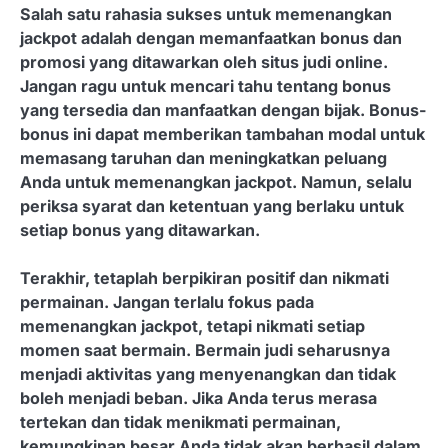
Salah satu rahasia sukses untuk memenangkan
jackpot adalah dengan memanfaatkan bonus dan
promosi yang ditawarkan oleh situs judi online.
Jangan ragu untuk mencari tahu tentang bonus
yang tersedia dan manfaatkan dengan bijak. Bonus-
bonus ini dapat memberikan tambahan modal untuk
memasang taruhan dan meningkatkan peluang
Anda untuk memenangkan jackpot. Namun, selalu
periksa syarat dan ketentuan yang berlaku untuk
setiap bonus yang ditawarkan.
Terakhir, tetaplah berpikiran positif dan nikmati
permainan. Jangan terlalu fokus pada
memenangkan jackpot, tetapi nikmati setiap
momen saat bermain. Bermain judi seharusnya
menjadi aktivitas yang menyenangkan dan tidak
boleh menjadi beban. Jika Anda terus merasa
tertekan dan tidak menikmati permainan,
kemungkinan besar Anda tidak akan berhasil dalam