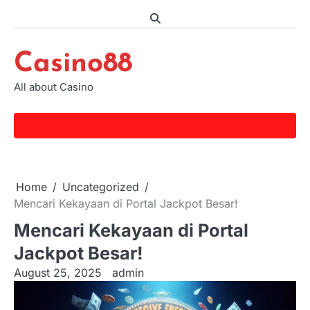
Skip
to
content
Casino88
All about Casino
Home
Uncategorized
Mencari Kekayaan di Portal Jackpot Besar!
Mencari Kekayaan di Portal
Jackpot Besar!
August 25, 2025
admin