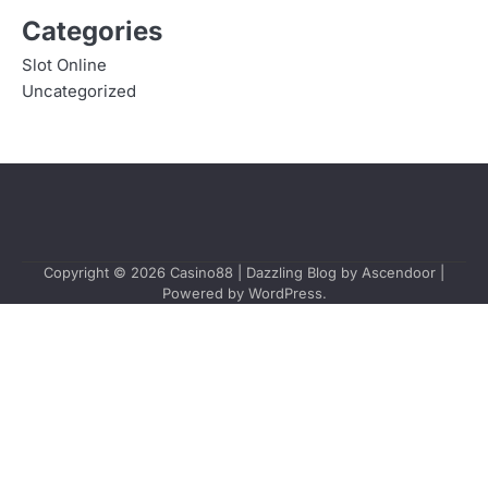
Categories
Slot Online
Uncategorized
Copyright © 2026
Casino88
| Dazzling Blog by
Ascendoor
|
Powered by
WordPress
.