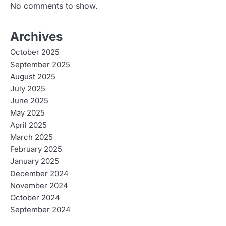
No comments to show.
Archives
October 2025
September 2025
August 2025
July 2025
June 2025
May 2025
April 2025
March 2025
February 2025
January 2025
December 2024
November 2024
October 2024
September 2024