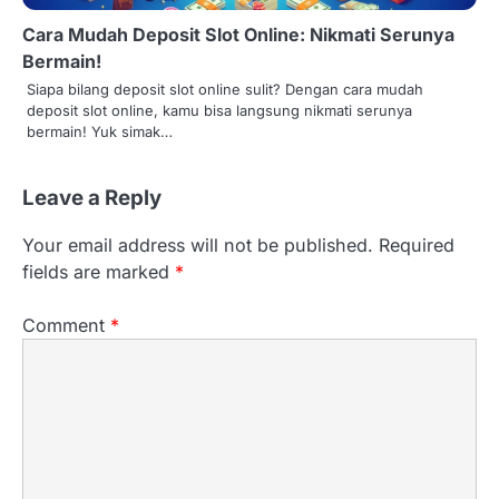
Cara Mudah Deposit Slot Online: Nikmati Serunya
Bermain!
Siapa bilang deposit slot online sulit? Dengan cara mudah
deposit slot online, kamu bisa langsung nikmati serunya
bermain! Yuk simak…
Leave a Reply
Your email address will not be published.
Required
fields are marked
*
Comment
*