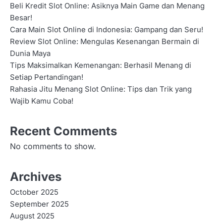
Beli Kredit Slot Online: Asiknya Main Game dan Menang
Besar!
Cara Main Slot Online di Indonesia: Gampang dan Seru!
Review Slot Online: Mengulas Kesenangan Bermain di
Dunia Maya
Tips Maksimalkan Kemenangan: Berhasil Menang di
Setiap Pertandingan!
Rahasia Jitu Menang Slot Online: Tips dan Trik yang
Wajib Kamu Coba!
Recent Comments
No comments to show.
Archives
October 2025
September 2025
August 2025