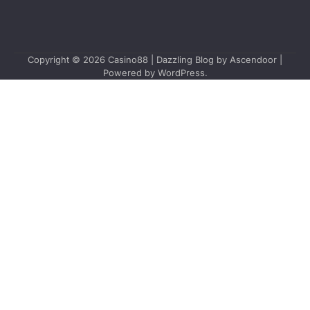
Copyright © 2026
Casino88
| Dazzling Blog by
Ascendoor
|
Powered by
WordPress
.