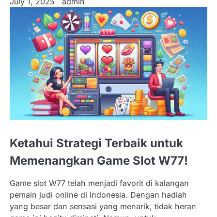
July 1, 2025
admin
Ketahui Strategi Terbaik untuk
Memenangkan Game Slot W77!
Game slot W77 telah menjadi favorit di kalangan
pemain judi online di Indonesia. Dengan hadiah
yang besar dan sensasi yang menarik, tidak heran