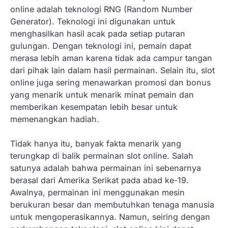
online adalah teknologi RNG (Random Number
Generator). Teknologi ini digunakan untuk
menghasilkan hasil acak pada setiap putaran
gulungan. Dengan teknologi ini, pemain dapat
merasa lebih aman karena tidak ada campur tangan
dari pihak lain dalam hasil permainan. Selain itu, slot
online juga sering menawarkan promosi dan bonus
yang menarik untuk menarik minat pemain dan
memberikan kesempatan lebih besar untuk
memenangkan hadiah.
Tidak hanya itu, banyak fakta menarik yang
terungkap di balik permainan slot online. Salah
satunya adalah bahwa permainan ini sebenarnya
berasal dari Amerika Serikat pada abad ke-19.
Awalnya, permainan ini menggunakan mesin
berukuran besar dan membutuhkan tenaga manusia
untuk mengoperasikannya. Namun, seiring dengan