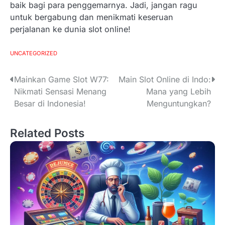
baik bagi para penggemarnya. Jadi, jangan ragu
untuk bergabung dan menikmati keseruan
perjalanan ke dunia slot online!
UNCATEGORIZED
P
Mainkan Game Slot W77:
Main Slot Online di Indo:
Nikmati Sensasi Menang
Mana yang Lebih
o
Besar di Indonesia!
Menguntungkan?
s
Related Posts
t
n
a
v
i