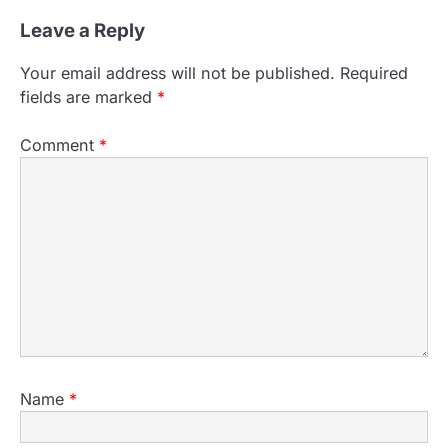
Leave a Reply
Your email address will not be published.
Required
fields are marked
*
Comment
*
Name
*