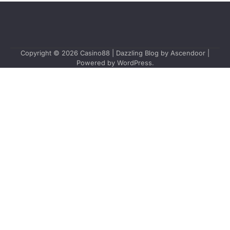
Copyright © 2026
Casino88
| Dazzling Blog by
Ascendoor
|
Powered by
WordPress
.