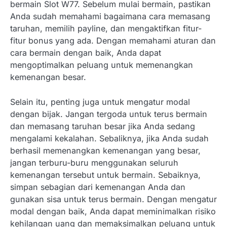
bermain Slot W77. Sebelum mulai bermain, pastikan
Anda sudah memahami bagaimana cara memasang
taruhan, memilih payline, dan mengaktifkan fitur-
fitur bonus yang ada. Dengan memahami aturan dan
cara bermain dengan baik, Anda dapat
mengoptimalkan peluang untuk memenangkan
kemenangan besar.
Selain itu, penting juga untuk mengatur modal
dengan bijak. Jangan tergoda untuk terus bermain
dan memasang taruhan besar jika Anda sedang
mengalami kekalahan. Sebaliknya, jika Anda sudah
berhasil memenangkan kemenangan yang besar,
jangan terburu-buru menggunakan seluruh
kemenangan tersebut untuk bermain. Sebaiknya,
simpan sebagian dari kemenangan Anda dan
gunakan sisa untuk terus bermain. Dengan mengatur
modal dengan baik, Anda dapat meminimalkan risiko
kehilangan uang dan memaksimalkan peluang untuk