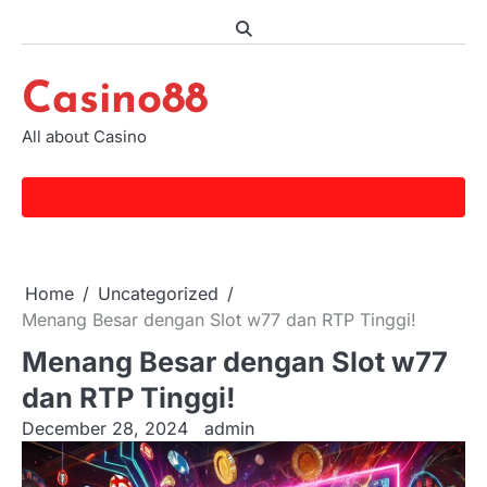
Skip
to
content
Casino88
All about Casino
Home
Uncategorized
Menang Besar dengan Slot w77 dan RTP Tinggi!
Menang Besar dengan Slot w77
dan RTP Tinggi!
December 28, 2024
admin