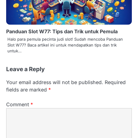
Panduan Slot W77: Tips dan Trik untuk Pemula
Halo para pemula pecinta judi slot! Sudah mencoba Panduan
Slot W77? Baca artikel ini untuk mendapatkan tips dan trik
untuk…
Leave a Reply
Your email address will not be published.
Required
fields are marked
*
Comment
*