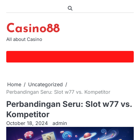
Skip
to
content
Casino88
All about Casino
Home
Uncategorized
Perbandingan Seru: Slot w77 vs. Kompetitor
Perbandingan Seru: Slot w77 vs.
Kompetitor
October 18, 2024
admin