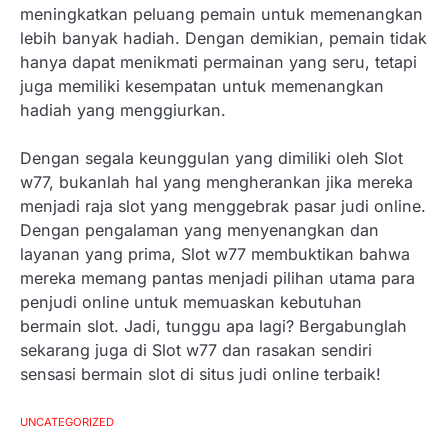
meningkatkan peluang pemain untuk memenangkan
lebih banyak hadiah. Dengan demikian, pemain tidak
hanya dapat menikmati permainan yang seru, tetapi
juga memiliki kesempatan untuk memenangkan
hadiah yang menggiurkan.
Dengan segala keunggulan yang dimiliki oleh Slot
w77, bukanlah hal yang mengherankan jika mereka
menjadi raja slot yang menggebrak pasar judi online.
Dengan pengalaman yang menyenangkan dan
layanan yang prima, Slot w77 membuktikan bahwa
mereka memang pantas menjadi pilihan utama para
penjudi online untuk memuaskan kebutuhan
bermain slot. Jadi, tunggu apa lagi? Bergabunglah
sekarang juga di Slot w77 dan rasakan sendiri
sensasi bermain slot di situs judi online terbaik!
UNCATEGORIZED