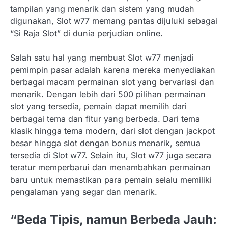
tampilan yang menarik dan sistem yang mudah
digunakan, Slot w77 memang pantas dijuluki sebagai
“Si Raja Slot” di dunia perjudian online.
Salah satu hal yang membuat Slot w77 menjadi
pemimpin pasar adalah karena mereka menyediakan
berbagai macam permainan slot yang bervariasi dan
menarik. Dengan lebih dari 500 pilihan permainan
slot yang tersedia, pemain dapat memilih dari
berbagai tema dan fitur yang berbeda. Dari tema
klasik hingga tema modern, dari slot dengan jackpot
besar hingga slot dengan bonus menarik, semua
tersedia di Slot w77. Selain itu, Slot w77 juga secara
teratur memperbarui dan menambahkan permainan
baru untuk memastikan para pemain selalu memiliki
pengalaman yang segar dan menarik.
“Beda Tipis, namun Berbeda Jauh: