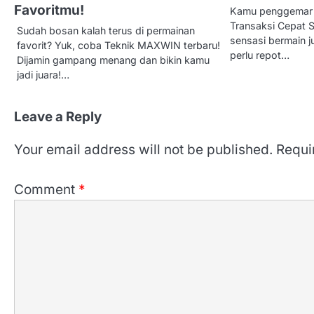
Favoritmu!
i
Kamu penggemar j
Transaksi Cepat S
Sudah bosan kalah terus di permainan
o
sensasi bermain j
favorit? Yuk, coba Teknik MAXWIN terbaru!
perlu repot…
n
Dijamin gampang menang dan bikin kamu
jadi juara!…
Leave a Reply
Your email address will not be published.
Requi
Comment
*