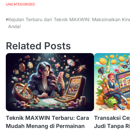
UNCATEGORIZED
P
Kejutan Terbaru dari Teknik MAXWIN: Maksimalkan Kine
Anda!
o
s
Related Posts
t
n
a
v
i
g
a
Teknik MAXWIN Terbaru: Cara
Transaksi Ce
t
Mudah Menang di Permainan
Judi Tanpa R