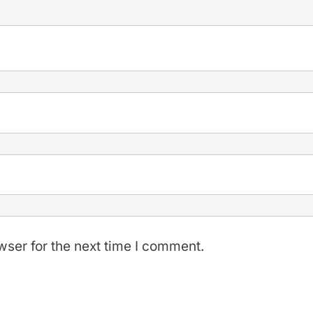
wser for the next time I comment.