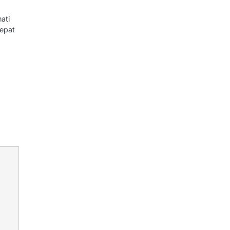
ati
Cepat