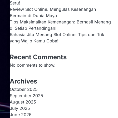
Seru!
Review Slot Online: Mengulas Kesenangan
Bermain di Dunia Maya
Tips Maksimalkan Kemenangan: Berhasil Menang
di Setiap Pertandingan!
Rahasia Jitu Menang Slot Online: Tips dan Trik
yang Wajib Kamu Coba!
Recent Comments
No comments to show.
Archives
October 2025
September 2025
August 2025
July 2025
June 2025