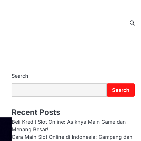
Search
Search
Recent Posts
Beli Kredit Slot Online: Asiknya Main Game dan
Menang Besar!
Cara Main Slot Online di Indonesia: Gampang dan