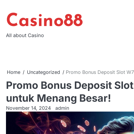
Skip
to
Casino88
content
All about Casino
Home
Uncategorized
Promo Bonus Deposit Slot W7
Promo Bonus Deposit Slo
untuk Menang Besar!
November 14, 2024
admin