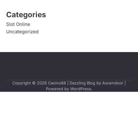
Categories
Slot Online
Uncategorized
Copyright © 2026
Casino88
| Dazzling Blog by
Ascendoor
|
Powered by
WordPress
.