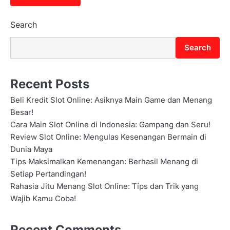
Search
Search
Recent Posts
Beli Kredit Slot Online: Asiknya Main Game dan Menang
Besar!
Cara Main Slot Online di Indonesia: Gampang dan Seru!
Review Slot Online: Mengulas Kesenangan Bermain di
Dunia Maya
Tips Maksimalkan Kemenangan: Berhasil Menang di
Setiap Pertandingan!
Rahasia Jitu Menang Slot Online: Tips dan Trik yang
Wajib Kamu Coba!
Recent Comments