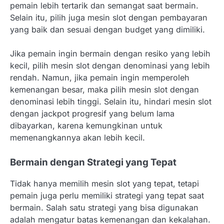
pemain lebih tertarik dan semangat saat bermain.
Selain itu, pilih juga mesin slot dengan pembayaran
yang baik dan sesuai dengan budget yang dimiliki.
Jika pemain ingin bermain dengan resiko yang lebih
kecil, pilih mesin slot dengan denominasi yang lebih
rendah. Namun, jika pemain ingin memperoleh
kemenangan besar, maka pilih mesin slot dengan
denominasi lebih tinggi. Selain itu, hindari mesin slot
dengan jackpot progresif yang belum lama
dibayarkan, karena kemungkinan untuk
memenangkannya akan lebih kecil.
Bermain dengan Strategi yang Tepat
Tidak hanya memilih mesin slot yang tepat, tetapi
pemain juga perlu memiliki strategi yang tepat saat
bermain. Salah satu strategi yang bisa digunakan
adalah mengatur batas kemenangan dan kekalahan.